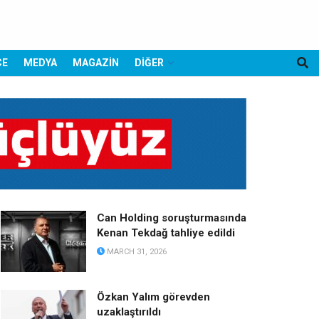
CE
MEDYA
MAGAZİN
DİĞER
Can Holding soruşturmasında
Kenan Tekdağ tahliye edildi
MARCH 31, 2026
Özkan Yalım görevden
uzaklaştırıldı