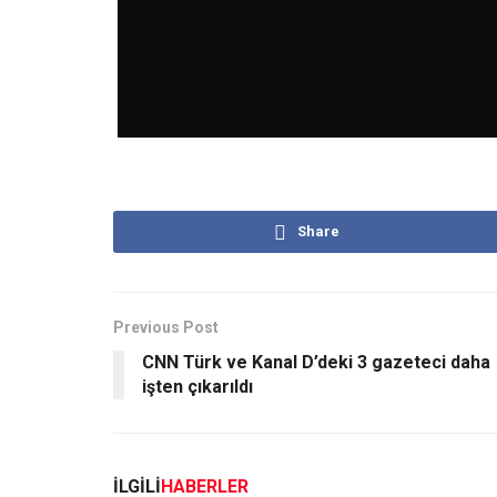
Share
Previous Post
CNN Türk ve Kanal D’deki 3 gazeteci daha
işten çıkarıldı
İLGİLİ
HABERLER