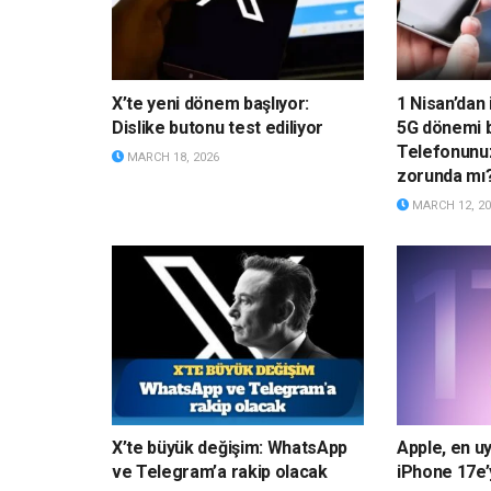
X’te yeni dönem başlıyor:
1 Nisan’dan 
Dislike butonu test ediliyor
5G dönemi b
Telefonunu
MARCH 18, 2026
zorunda mı
MARCH 12, 20
X’te büyük değişim: WhatsApp
Apple, en uy
ve Telegram’a rakip olacak
iPhone 17e’y