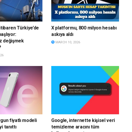
itibaren Türkiye’de
X platformu, 800 milyon hesabı
aşlıyor:
askıya aldı
z değişmek
MARCH 10, 2026
?
26
gun fiyatlı modeli
Google, internette kişisel veri
i tanıttı
temizleme aracını tüm