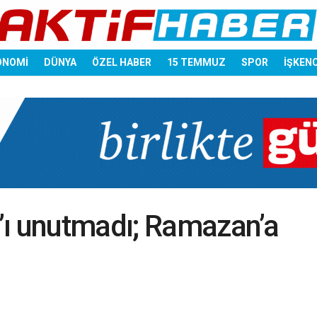
ONOMİ
DÜNYA
ÖZEL HABER
15 TEMMUZ
SPOR
İŞKEN
’ı unutmadı; Ramazan’a