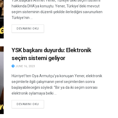
YSK Başkanı Ahmet Yener, Türkiye'deki seçim sistemi
hakkında DHA'ya konuştu. Yener, Türkiye'deki mevcut
seçim sisteminin düzenli şekilde ilerlediğini savunurken
Türkiye'nin ...
DETAILS
DEVAMINI OKU
YSK başkanı duyurdu: Elektronik
seçim sistemi geliyor
JUNE 16, 2023
Hürriyet’ten Oya Armutçu’ya konuşan Yener, elektronik
seçimlerle ilgili çalışmanın yerel seçimlerden sonra
başlayabileceğini söyledi: ”Bir ya da iki seçim sonrası
elektronik oylamaya belki ...
DETAILS
DEVAMINI OKU