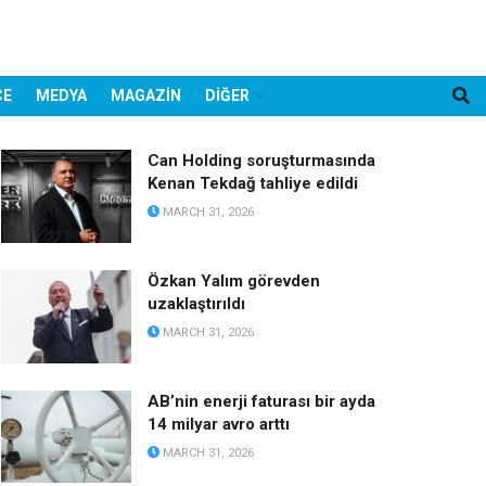
CE
MEDYA
MAGAZİN
DİĞER
Can Holding soruşturmasında
Kenan Tekdağ tahliye edildi
MARCH 31, 2026
Özkan Yalım görevden
uzaklaştırıldı
MARCH 31, 2026
AB’nin enerji faturası bir ayda
14 milyar avro arttı
MARCH 31, 2026