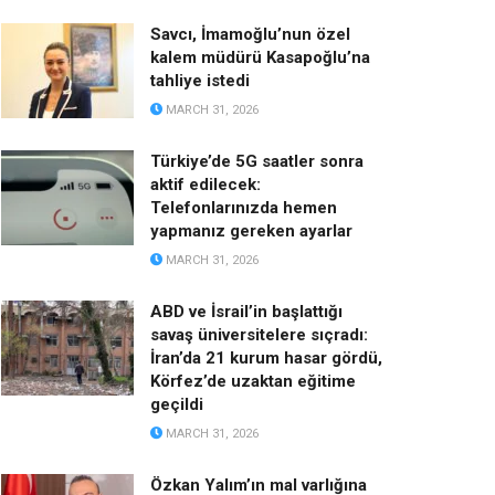
Savcı, İmamoğlu’nun özel
kalem müdürü Kasapoğlu’na
tahliye istedi
MARCH 31, 2026
Türkiye’de 5G saatler sonra
aktif edilecek:
Telefonlarınızda hemen
yapmanız gereken ayarlar
MARCH 31, 2026
ABD ve İsrail’in başlattığı
savaş üniversitelere sıçradı:
İran’da 21 kurum hasar gördü,
Körfez’de uzaktan eğitime
geçildi
MARCH 31, 2026
Özkan Yalım’ın mal varlığına