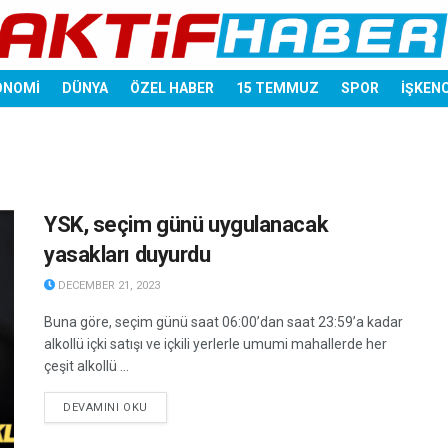
ONOMİ
DÜNYA
ÖZEL HABER
15 TEMMUZ
SPOR
İŞKEN
YSK, seçim günü uygulanacak
yasakları duyurdu
DECEMBER 21, 2023
Buna göre, seçim günü saat 06:00’dan saat 23:59’a kadar
alkollü içki satışı ve içkili yerlerle umumi mahallerde her
çeşit alkollü ...
DETAILS
DEVAMINI OKU