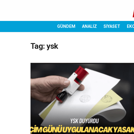
GÜNDEM
ANALİZ
SİYASET
EK
Tag:
ysk