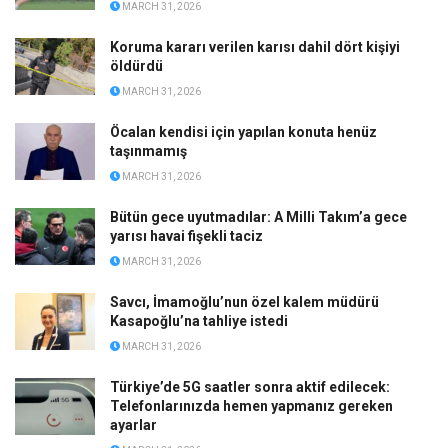
MARCH 31, 2026
Koruma kararı verilen karısı dahil dört kişiyi
öldürdü
MARCH 31, 2026
Öcalan kendisi için yapılan konuta henüz
taşınmamış
MARCH 31, 2026
Bütün gece uyutmadılar: A Milli Takım’a gece
yarısı havai fişekli taciz
MARCH 31, 2026
Savcı, İmamoğlu’nun özel kalem müdürü
Kasapoğlu’na tahliye istedi
MARCH 31, 2026
Türkiye’de 5G saatler sonra aktif edilecek:
Telefonlarınızda hemen yapmanız gereken
ayarlar