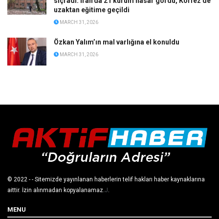
sıçradı: İran’da 21 kurum hasar gördü, Körfez’de
uzaktan eğitime geçildi
MARCH 31, 2026
Özkan Yalım’ın mal varlığına el konuldu
MARCH 31, 2026
© 2022
- - Sitemizde yayınlanan haberlerin telif hakları haber kaynaklarına
aittir. İzin alınmadan kopyalanamaz.
J
.
MENU