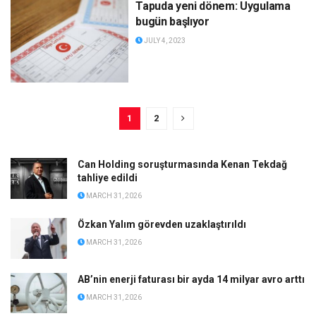
Tapuda yeni dönem: Uygulama
bugün başlıyor
JULY 4, 2023
1
2
Can Holding soruşturmasında Kenan Tekdağ
tahliye edildi
MARCH 31, 2026
Özkan Yalım görevden uzaklaştırıldı
MARCH 31, 2026
AB’nin enerji faturası bir ayda 14 milyar avro arttı
MARCH 31, 2026