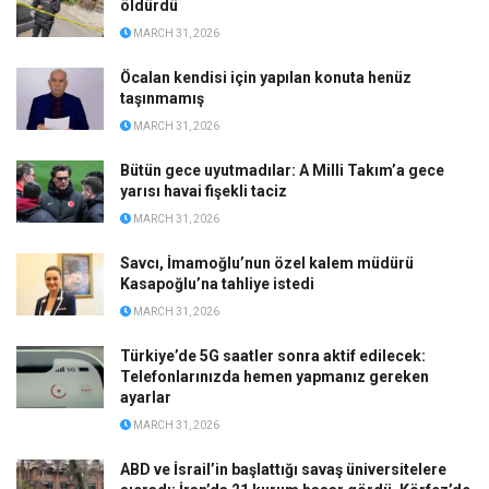
öldürdü
MARCH 31, 2026
Öcalan kendisi için yapılan konuta henüz
taşınmamış
MARCH 31, 2026
Bütün gece uyutmadılar: A Milli Takım’a gece
yarısı havai fişekli taciz
MARCH 31, 2026
Savcı, İmamoğlu’nun özel kalem müdürü
Kasapoğlu’na tahliye istedi
MARCH 31, 2026
Türkiye’de 5G saatler sonra aktif edilecek:
Telefonlarınızda hemen yapmanız gereken
ayarlar
MARCH 31, 2026
ABD ve İsrail’in başlattığı savaş üniversitelere