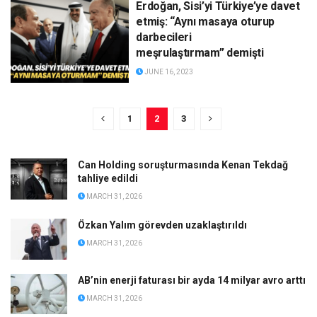
Erdoğan, Sisi’yi Türkiye’ye davet
etmiş: “Aynı masaya oturup
darbecileri
meşrulaştırmam” demişti
JUNE 16, 2023
1
2
3
Can Holding soruşturmasında Kenan Tekdağ
tahliye edildi
MARCH 31, 2026
Özkan Yalım görevden uzaklaştırıldı
MARCH 31, 2026
AB’nin enerji faturası bir ayda 14 milyar avro arttı
MARCH 31, 2026