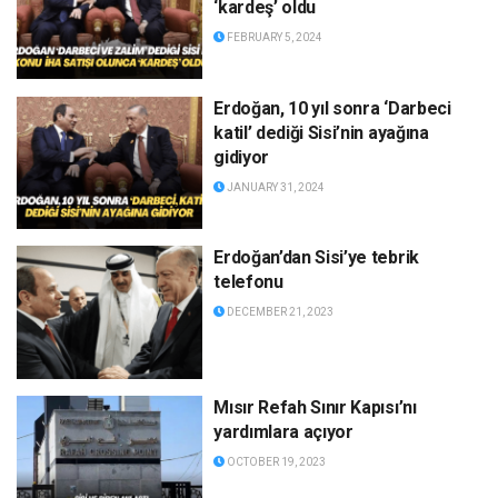
‘kardeş’ oldu
FEBRUARY 5, 2024
Erdoğan, 10 yıl sonra ‘Darbeci
katil’ dediği Sisi’nin ayağına
gidiyor
JANUARY 31, 2024
Erdoğan’dan Sisi’ye tebrik
telefonu
DECEMBER 21, 2023
Mısır Refah Sınır Kapısı’nı
yardımlara açıyor
OCTOBER 19, 2023