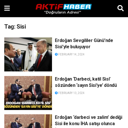
Tag:
Sisi
Erdoğan Sevgililer Günü’nde
Sisi’yle buluşuyor
FEBRUARY 14, 2024
Erdoğan ‘Darbeci, katil Sisi’
sözünden ‘sayın Sisi’ye’ döndü
FEBRUARY 13, 2024
Erdoğan ‘darbeci ve zalim’ dediği
Sisi ile konu İHA satışı olunca