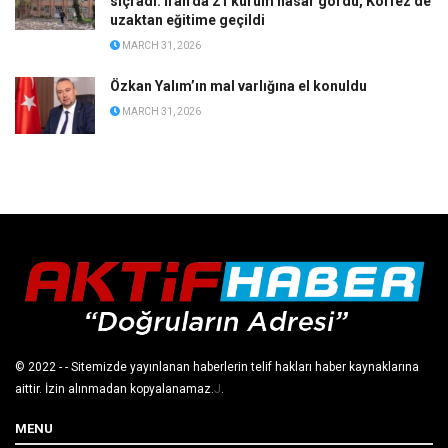
sıçradı: İran’da 21 kurum hasar gördü, Körfez’de
uzaktan eğitime geçildi
MARCH 31, 2026
Özkan Yalım’ın mal varlığına el konuldu
MARCH 31, 2026
© 2022
- - Sitemizde yayınlanan haberlerin telif hakları haber kaynaklarına
aittir. İzin alınmadan kopyalanamaz.
J
.
MENU