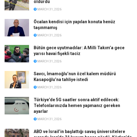
öldürdü
MARCH 31, 2026
Öcalan kendisi için yapılan konuta henüz
taşınmamış
MARCH 31, 2026
Bütün gece uyutmadılar: A Milli Takım’a gece
yarısı havai fişekli taciz
MARCH 31, 2026
Savcı, İmamoğlu’nun özel kalem müdürü
Kasapoğlu’na tahliye istedi
MARCH 31, 2026
Türkiye’de 5G saatler sonra aktif edilecek:
Telefonlarınızda hemen yapmanız gereken
ayarlar
MARCH 31, 2026
ABD ve İsrail’in başlattığı savaş üniversitelere