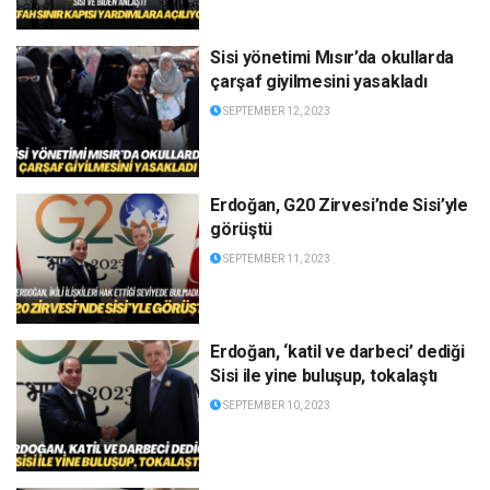
Sisi yönetimi Mısır’da okullarda
çarşaf giyilmesini yasakladı
SEPTEMBER 12, 2023
Erdoğan, G20 Zirvesi’nde Sisi’yle
görüştü
SEPTEMBER 11, 2023
Erdoğan, ‘katil ve darbeci’ dediği
Sisi ile yine buluşup, tokalaştı
SEPTEMBER 10, 2023