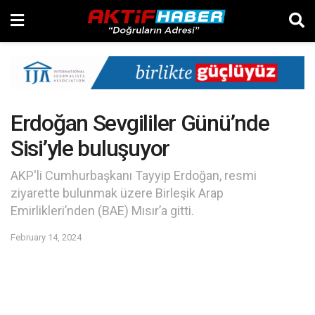
Erdoğan Sevgililer Günü’nde
Sisi’yle buluşuyor
AKP'li Cumhurbaşkanı Tayyip Erdoğan, resmi
ziyarette bulunmak üzere Birleşik Arap
Emirlikleri’nden (BAE) Mısır’a gitti.
February 14, 2024