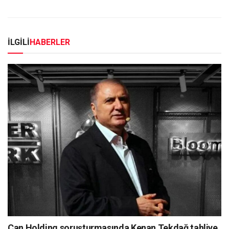
İLGİLİ
HABERLER
Can Holding soruşturmasında Kenan Tekdağ tahliye