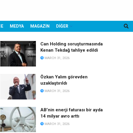
CE
MEDYA
MAGAZİN
DİĞER
Can Holding soruşturmasında
Kenan Tekdağ tahliye edildi
MARCH 31, 2026
Özkan Yalım görevden
uzaklaştırıldı
MARCH 31, 2026
AB’nin enerji faturası bir ayda
14 milyar avro arttı
MARCH 31, 2026