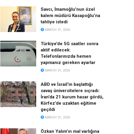
Savcı, İmamoğlu’nun özel
kalem müdürü Kasapoğlu’na
tahliye istedi
MARCH 31, 2026
Türkiye’de 5G saatler sonra
aktif edilecek:
Telefonlarınızda hemen
yapmanız gereken ayarlar
MARCH 31, 2026
ABD ve İsrail’in başlattığı
savaş üniversitelere sıçradı:
İran’da 21 kurum hasar gördü,
Körfez’de uzaktan eğitime
geçildi
MARCH 31, 2026
Özkan Yalım’ın mal varlığına