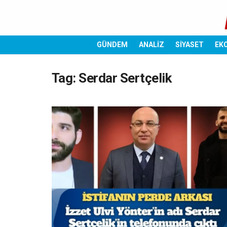
GÜNDEM
ANALİZ
SİYASET
EK
Tag:
Serdar Sertçelik