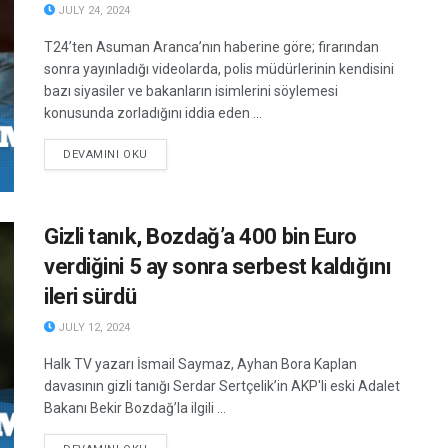
JULY 24, 2024
T24’ten Asuman Aranca’nın haberine göre; firarından
sonra yayınladığı videolarda, polis müdürlerinin kendisini
bazı siyasiler ve bakanların isimlerini söylemesi
konusunda zorladığını iddia eden ...
DETAILS
DEVAMINI OKU
Gizli tanık, Bozdağ’a 400 bin Euro
verdiğini 5 ay sonra serbest kaldığını
ileri sürdü
JULY 12, 2024
Halk TV yazarı İsmail Saymaz, Ayhan Bora Kaplan
davasının gizli tanığı Serdar Sertçelik’in AKP'li eski Adalet
Bakanı Bekir Bozdağ’la ilgili ...