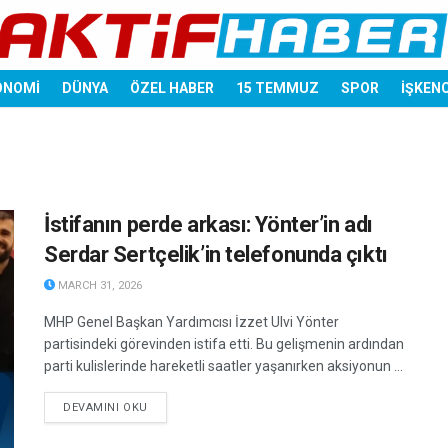
ONOMİ
DÜNYA
ÖZEL HABER
15 TEMMUZ
SPOR
İŞKEN
İstifanın perde arkası: Yönter’in adı
Serdar Sertçelik’in telefonunda çıktı
MARCH 31, 2026
MHP Genel Başkan Yardımcısı İzzet Ulvi Yönter
partisindeki görevinden istifa etti. Bu gelişmenin ardından
parti kulislerinde hareketli saatler yaşanırken aksiyonun ...
DETAILS
DEVAMINI OKU