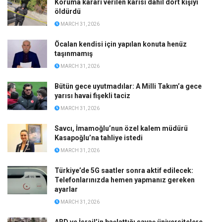
Koruma kararı verilen karısı dahil dört kişiyi
öldürdü
MARCH 31, 2026
Öcalan kendisi için yapılan konuta henüz
taşınmamış
MARCH 31, 2026
Bütün gece uyutmadılar: A Milli Takım’a gece
yarısı havai fişekli taciz
MARCH 31, 2026
Savcı, İmamoğlu’nun özel kalem müdürü
Kasapoğlu’na tahliye istedi
MARCH 31, 2026
Türkiye’de 5G saatler sonra aktif edilecek:
Telefonlarınızda hemen yapmanız gereken
ayarlar
MARCH 31, 2026
ABD ve İsrail’in başlattığı savaş üniversitelere