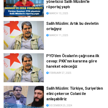
yöneticisi Salih Müslim’le
röportaj yaptı
MARCH 13, 2025
Salih Müslim: Artık bu devletin
ortağıyız
MARCH 11, 2025
PYD’den Öcalan’ın çağrısına ilk
cevap: PKK’nın kararına göre
hareket edeceğiz
FEBRUARY 27, 2025
Salih Müslim: Türkiye, Suriye’den
elini çekerse Colani ile
anlaşabiliriz
DECEMBER 25, 2024