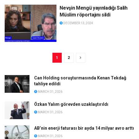
Nevşin Mengü yayınladığı Salih
Müslim röportajını sildi
DECEMBER 13, 2024
1
2
Can Holding soruşturmasında Kenan Tekdağ
tahliye edildi
MARCH 31, 2026
Özkan Yalım görevden uzaklaştırıldı
MARCH 31, 2026
AB’nin enerji faturası bir ayda 14 milyar avro arttı
MARCH 31, 2026