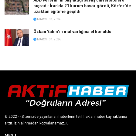
sıçradı: İran’da 21 kurum hasar gördü, Körfez’de
uzaktan eğitime geçildi
MARCH 31, 2026
Özkan Yalım’ın mal varlığına el konuldu
MARCH 31, 2026
© 2022
- - Sitemizde yayınlanan haberlerin telif hakları haber kaynaklarına
aittir. İzin alınmadan kopyalanamaz.
J
.
MENU