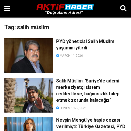
Tag:
salih müslim
PYD yöneticisi Salih Müslim
yaşamını yitirdi
MARCH 11, 2026
Salih Müslim: ‘Suriye’de ademi
merkeziyetçi sistem
reddedilirse, bağımsızlık talep
etmek zorunda kalacağız’
SEPTEMBER 2, 2025
Nevşin Mengü’ye hapis cezası
verilmişti: Türkiye Gazetesi, PYD