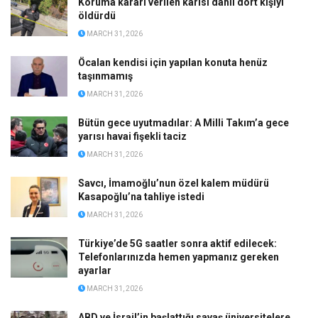
Koruma kararı verilen karısı dahil dört kişiyi
öldürdü
MARCH 31, 2026
Öcalan kendisi için yapılan konuta henüz
taşınmamış
MARCH 31, 2026
Bütün gece uyutmadılar: A Milli Takım’a gece
yarısı havai fişekli taciz
MARCH 31, 2026
Savcı, İmamoğlu’nun özel kalem müdürü
Kasapoğlu’na tahliye istedi
MARCH 31, 2026
Türkiye’de 5G saatler sonra aktif edilecek:
Telefonlarınızda hemen yapmanız gereken
ayarlar
MARCH 31, 2026
ABD ve İsrail’in başlattığı savaş üniversitelere