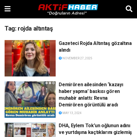
Tag:
rojda altıntaş
Gazeteci Rojda Altıntaş gözaltına
alındı
NOVEMBER 27, 2025
Demirören ailesinden ‘kazayı
haber yapma’ baskısı gören
muhabir anlattı: Revna
Demirören görüntülü aradı
MAY 13, 2024
DHA, Eylem Tok’un oğlunun adını
ve yurtdışına kaçtıklarını gizlemiş