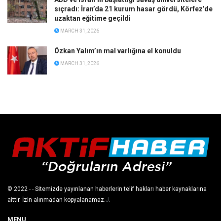
sıçradı: İran’da 21 kurum hasar gördü, Körfez’de
uzaktan eğitime geçildi
MARCH 31, 2026
Özkan Yalım’ın mal varlığına el konuldu
MARCH 31, 2026
© 2022
- - Sitemizde yayınlanan haberlerin telif hakları haber kaynaklarına
aittir. İzin alınmadan kopyalanamaz.
J
.
MENU