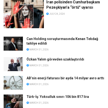
İran polisinden Cumhurbaşkanı
Pezeşkiyan’a “örtü” uyarısı
JULY 24, 2024
Can Holding soruşturmasında Kenan Tekdağ
tahliye edildi
MARCH 31, 2026
Özkan Yalım görevden uzaklaştırıldı
MARCH 31, 2026
AB’nin enerji faturası bir ayda 14 milyar avro arttı
MARCH 31, 2026
Türk-İş: Yoksulluk sınırı 106 bin 817 lira
MARCH 31, 2026