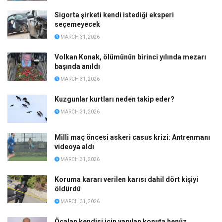
Sigorta şirketi kendi istediği eksperi
seçemeyecek
MARCH 31, 2026
Volkan Konak, ölümünün birinci yılında mezarı
başında anıldı
MARCH 31, 2026
Kuzgunlar kurtları neden takip eder?
MARCH 31, 2026
Milli maç öncesi askeri casus krizi: Antrenmanı
videoya aldı
MARCH 31, 2026
Koruma kararı verilen karısı dahil dört kişiyi
öldürdü
MARCH 31, 2026
Öcalan kendisi için yapılan konuta henüz