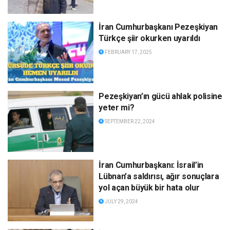
İran Cumhurbaşkanı Pezeşkiyan
Türkçe şiir okurken uyarıldı
FEBRUARY 17, 2025
Pezeşkiyan’ın gücü ahlak polisine
yeter mi?
SEPTEMBER 22, 2024
İran Cumhurbaşkanı: İsrail’in
Lübnan’a saldırısı, ağır sonuçlara
yol açan büyük bir hata olur
JULY 29, 2024