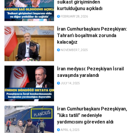
suikast girişiminden
kurtulduğunu açıkladı
FEBRUARY 28, 2026
İran Cumhurbaşkanı Pezeşkiyan:
Tahran’ı boşaltmak zorunda
kalacağız
NOVEMBER 7, 2025
İran medyası: Pezeşkiyan İsrail
savaşında yaralandı
JULY 14, 2025
İran Cumhurbaşkanı Pezeşkiyan,
“lüks tatili” nedeniyle
yardımcısını görevden aldı
APRIL 6, 2025