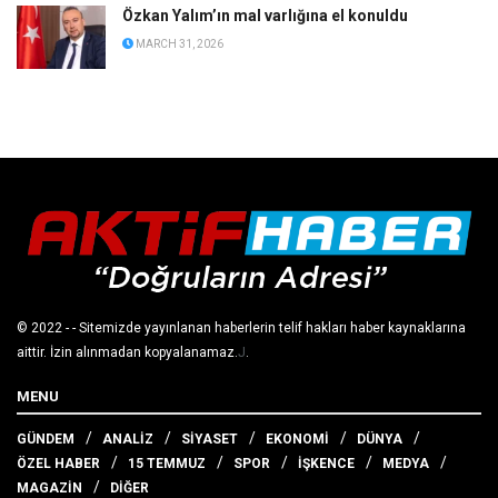
Özkan Yalım’ın mal varlığına el konuldu
MARCH 31, 2026
© 2022
- - Sitemizde yayınlanan haberlerin telif hakları haber kaynaklarına
aittir. İzin alınmadan kopyalanamaz.
J
.
MENU
GÜNDEM
ANALİZ
SİYASET
EKONOMİ
DÜNYA
ÖZEL HABER
15 TEMMUZ
SPOR
İŞKENCE
MEDYA
MAGAZİN
DİĞER