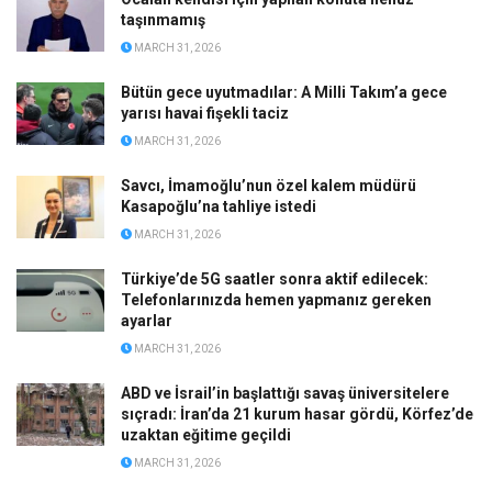
taşınmamış
MARCH 31, 2026
Bütün gece uyutmadılar: A Milli Takım’a gece
yarısı havai fişekli taciz
MARCH 31, 2026
Savcı, İmamoğlu’nun özel kalem müdürü
Kasapoğlu’na tahliye istedi
MARCH 31, 2026
Türkiye’de 5G saatler sonra aktif edilecek:
Telefonlarınızda hemen yapmanız gereken
ayarlar
MARCH 31, 2026
ABD ve İsrail’in başlattığı savaş üniversitelere
sıçradı: İran’da 21 kurum hasar gördü, Körfez’de
uzaktan eğitime geçildi
MARCH 31, 2026