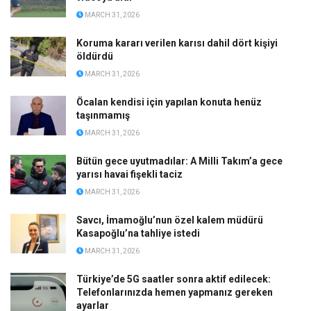
MARCH 31, 2026
Koruma kararı verilen karısı dahil dört kişiyi
öldürdü
MARCH 31, 2026
Öcalan kendisi için yapılan konuta henüz
taşınmamış
MARCH 31, 2026
Bütün gece uyutmadılar: A Milli Takım’a gece
yarısı havai fişekli taciz
MARCH 31, 2026
Savcı, İmamoğlu’nun özel kalem müdürü
Kasapoğlu’na tahliye istedi
MARCH 31, 2026
Türkiye’de 5G saatler sonra aktif edilecek:
Telefonlarınızda hemen yapmanız gereken
ayarlar