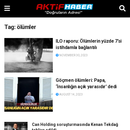
Tag:
ölümler
ILO raporu: Ölümlerin yüzde 7’si
istihdamla bağlantılı
NOVEMBER 30, 2023
Göçmen ölümleri: Papa,
‘İnsanlığın açık yarasıdır’ dedi
AUGUST 14, 2023
Can Holding soruşturmasında Kenan Tekdağ