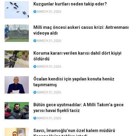
Kuzgunlar kurtları neden takip eder?
MARCH 31, 2026
Milli maç öncesi askeri casus krizi: Antrenmanı
videoya aldı
MARCH 31, 2026
Koruma kararı verilen karısı dahil dört kişiyi
öldürdü
MARCH 31, 2026
Öcalan kendisi için yapılan konuta henüz
taşınmamış
MARCH 31, 2026
Bütün gece uyutmadılar: A Milli Takım’a gece
yarısı havai fişekli taciz
MARCH 31, 2026
Savcı, İmamoğlu’nun özel kalem müdürü