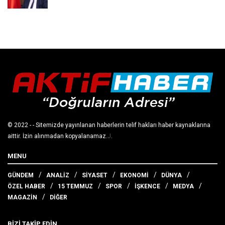
© 2022
- - Sitemizde yayınlanan haberlerin telif hakları haber kaynaklarına
aittir. İzin alınmadan kopyalanamaz.
J
.
MENU
GÜNDEM
ANALİZ
SİYASET
EKONOMİ
DÜNYA
ÖZEL HABER
15 TEMMUZ
SPOR
İŞKENCE
MEDYA
MAGAZİN
DİĞER
BİZİ TAKİP EDİN