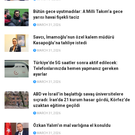
Bütün gece uyutmadılar: A Milli Takım’a gece
yarısı havai fişekli taciz
MARCH 31, 2026
Savcı, İmamoğlu’nun özel kalem müdürü
Kasapoğlu’na tahliye istedi
MARCH 31, 2026
Türkiye’de 5G saatler sonra aktif edilecek:
Telefonlarınızda hemen yapmanız gereken
ayarlar
MARCH 31, 2026
ABD ve İsrail’in başlattığı savaş üniversitelere
sıçradı: İran’da 21 kurum hasar gördü, Körfez’de
uzaktan eğitime geçildi
MARCH 31, 2026
Özkan Yalım’ın mal varlığına el konuldu
MARCH 31, 2026