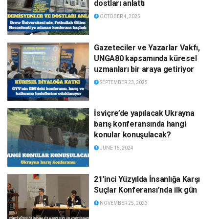
dostları anlattı
OCTOBER 4, 2025
Gazeteciler ve Yazarlar Vakfı,
UNGA80 kapsamında küresel
uzmanları bir araya getiriyor
SEPTEMBER 23, 2025
İsviçre’de yapılacak Ukrayna
barış konferansında hangi
konular konuşulacak?
JUNE 15, 2024
21’inci Yüzyılda İnsanlığa Karşı
Suçlar Konferansı’nda ilk gün
NOVEMBER 25, 2023