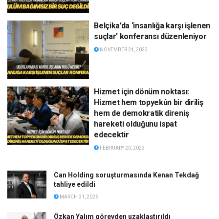
Belçika’da ‘insanlığa karşı işlenen
suçlar’ konferansı düzenleniyor
NOVEMBER 24, 2023
Hizmet için dönüm noktası:
Hizmet hem topyekûn bir diriliş
hem de demokratik direniş
hareketi olduğunu ispat
edecektir
FEBRUARY 20, 2023
Can Holding soruşturmasında Kenan Tekdağ
tahliye edildi
MARCH 31, 2026
Özkan Yalım görevden uzaklaştırıldı