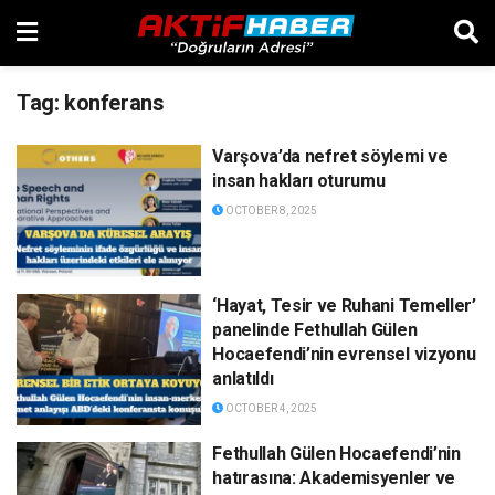
Tag:
konferans
Varşova’da nefret söylemi ve
insan hakları oturumu
OCTOBER 8, 2025
‘Hayat, Tesir ve Ruhani Temeller’
panelinde Fethullah Gülen
Hocaefendi’nin evrensel vizyonu
anlatıldı
OCTOBER 4, 2025
Fethullah Gülen Hocaefendi’nin
hatırasına: Akademisyenler ve