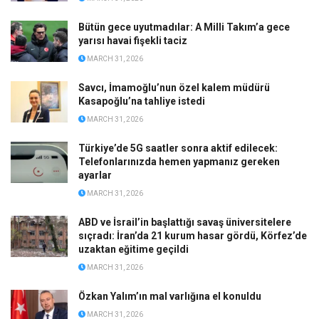
Bütün gece uyutmadılar: A Milli Takım’a gece
yarısı havai fişekli taciz
MARCH 31, 2026
Savcı, İmamoğlu’nun özel kalem müdürü
Kasapoğlu’na tahliye istedi
MARCH 31, 2026
Türkiye’de 5G saatler sonra aktif edilecek:
Telefonlarınızda hemen yapmanız gereken
ayarlar
MARCH 31, 2026
ABD ve İsrail’in başlattığı savaş üniversitelere
sıçradı: İran’da 21 kurum hasar gördü, Körfez’de
uzaktan eğitime geçildi
MARCH 31, 2026
Özkan Yalım’ın mal varlığına el konuldu
MARCH 31, 2026