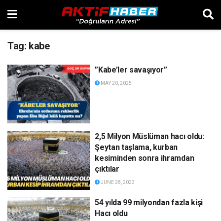
Tag:
kabe
”Kabe’ler savaşıyor”
MAY 20, 2025
2,5 Milyon Müslüman hacı oldu:
Şeytan taşlama, kurban
kesiminden sonra ihramdan
çıktılar
JUNE 28, 2023
54 yılda 99 milyondan fazla kişi
Hacı oldu