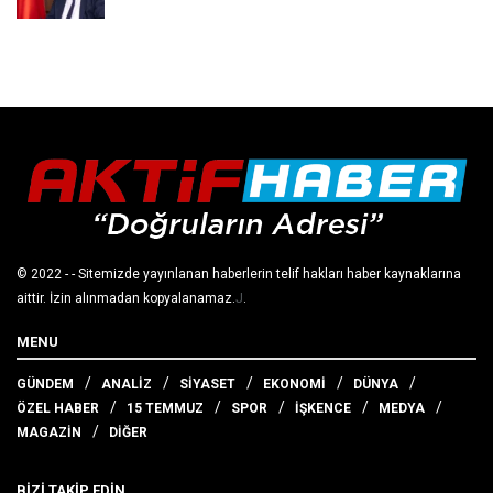
© 2022
- - Sitemizde yayınlanan haberlerin telif hakları haber kaynaklarına
aittir. İzin alınmadan kopyalanamaz.
J
.
MENU
GÜNDEM
ANALİZ
SİYASET
EKONOMİ
DÜNYA
ÖZEL HABER
15 TEMMUZ
SPOR
İŞKENCE
MEDYA
MAGAZİN
DİĞER
BİZİ TAKİP EDİN