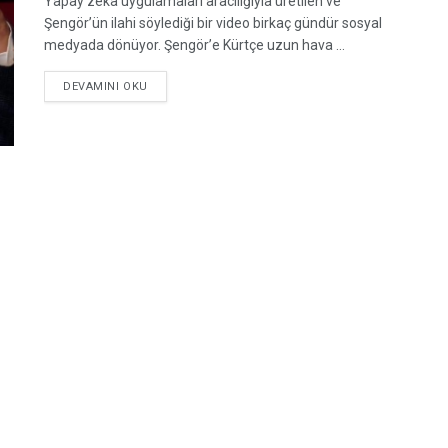
Yapay zeka uygulamaları aracılığıyla üretilen ve
Şengör’ün ilahi söylediği bir video birkaç gündür sosyal
medyada dönüyor. Şengör’e Kürtçe uzun hava ...
DETAILS
DEVAMINI OKU