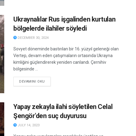
Ukraynalılar Rus işgalinden kurtulan
bölgelerde ilahiler söyledi
DECEMBER 30, 2024
Sovyet döneminde bastırılan bir 16. yüzyıl geleneği olan
Vertep, devam eden çatışmaların ortasında Ukrayna
kimliğini güçlendirerek yeniden canlandı. Çernihiv
bölgesinde ...
DETAILS
DEVAMINI OKU
Yapay zekayla ilahi söyletilen Celal
Şengör’den suç duyurusu
JULY 14, 2023