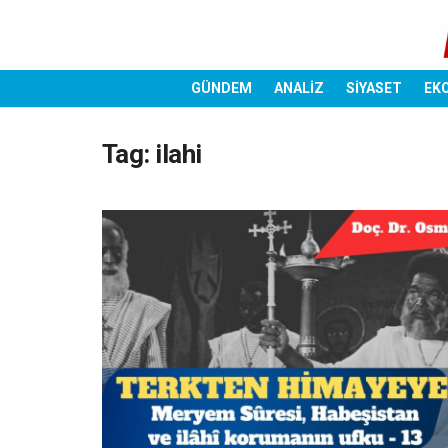
GÜNDEM
ANALİZ
SİYASET
EK
Tag:
ilahi