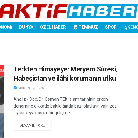
ONOMİ
DÜNYA
ÖZEL HABER
15 TEMMUZ
SPOR
İŞKEN
Terkten Himayeye: Meryem Sûresi,
Habeşistan ve ilâhî korumanın ufku
MARCH 17, 2026
Analiz / Doç. Dr. Osman TEK İslam tarihinin erken
dönemine dikkatle bakıldığında bazı olayların yalnızca
siyasi veya sosyal bir gelişme ...
DETAILS
DEVAMINI OKU