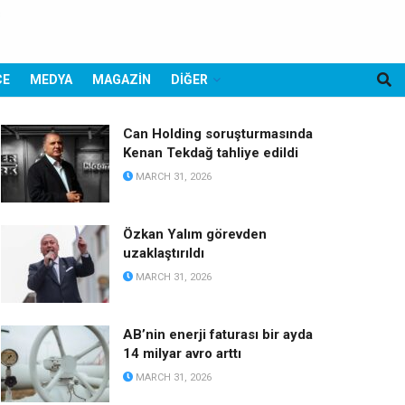
CE
MEDYA
MAGAZİN
DİĞER
Can Holding soruşturmasında
Kenan Tekdağ tahliye edildi
MARCH 31, 2026
Özkan Yalım görevden
uzaklaştırıldı
MARCH 31, 2026
AB’nin enerji faturası bir ayda
14 milyar avro arttı
MARCH 31, 2026