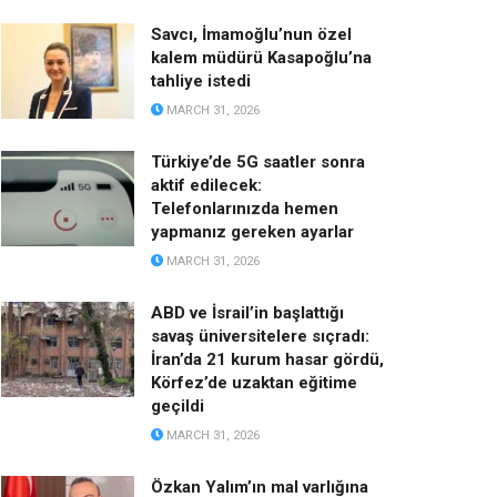
Savcı, İmamoğlu’nun özel
kalem müdürü Kasapoğlu’na
tahliye istedi
MARCH 31, 2026
Türkiye’de 5G saatler sonra
aktif edilecek:
Telefonlarınızda hemen
yapmanız gereken ayarlar
MARCH 31, 2026
ABD ve İsrail’in başlattığı
savaş üniversitelere sıçradı:
İran’da 21 kurum hasar gördü,
Körfez’de uzaktan eğitime
geçildi
MARCH 31, 2026
Özkan Yalım’ın mal varlığına