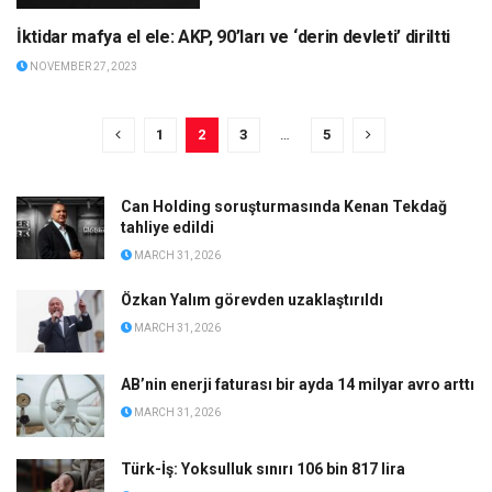
İktidar mafya el ele: AKP, 90’ları ve ‘derin devleti’ diriltti
NOVEMBER 27, 2023
1
2
3
…
5
Can Holding soruşturmasında Kenan Tekdağ
tahliye edildi
MARCH 31, 2026
Özkan Yalım görevden uzaklaştırıldı
MARCH 31, 2026
AB’nin enerji faturası bir ayda 14 milyar avro arttı
MARCH 31, 2026
Türk-İş: Yoksulluk sınırı 106 bin 817 lira