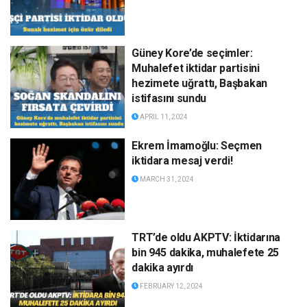
Güney Kore’de seçimler:
Muhalefet iktidar partisini
hezimete uğrattı, Başbakan
istifasını sundu
APRIL 11, 2024
Ekrem İmamoğlu: Seçmen
iktidara mesaj verdi!
MARCH 31, 2024
TRT’de oldu AKPTV: İktidarına
bin 945 dakika, muhalefete 25
dakika ayırdı
FEBRUARY 12, 2024