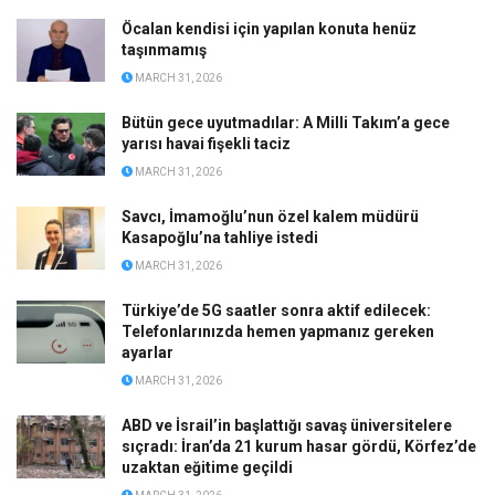
Öcalan kendisi için yapılan konuta henüz
taşınmamış
MARCH 31, 2026
Bütün gece uyutmadılar: A Milli Takım’a gece
yarısı havai fişekli taciz
MARCH 31, 2026
Savcı, İmamoğlu’nun özel kalem müdürü
Kasapoğlu’na tahliye istedi
MARCH 31, 2026
Türkiye’de 5G saatler sonra aktif edilecek:
Telefonlarınızda hemen yapmanız gereken
ayarlar
MARCH 31, 2026
ABD ve İsrail’in başlattığı savaş üniversitelere
sıçradı: İran’da 21 kurum hasar gördü, Körfez’de
uzaktan eğitime geçildi