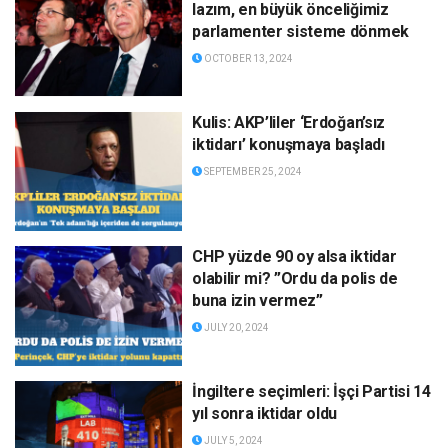
lazım, en büyük önceliğimiz
parlamenter sisteme dönmek
OCTOBER 13, 2024
Kulis: AKP’liler ‘Erdoğan’sız
iktidarı’ konuşmaya başladı
SEPTEMBER 25, 2024
CHP yüzde 90 oy alsa iktidar
olabilir mi? ”Ordu da polis de
buna izin vermez”
JULY 20, 2024
İngiltere seçimleri: İşçi Partisi 14
yıl sonra iktidar oldu
JULY 5, 2024