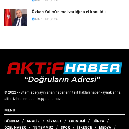
MARCH 31, 2026
Özkan Yalım’ın mal varlığına el konuldu
MARCH 31, 2026
© 2022
- - Sitemizde yayınlanan haberlerin telif hakları haber kaynaklarına
aittir. İzin alınmadan kopyalanamaz.
J
.
MENU
GÜNDEM
ANALİZ
SİYASET
EKONOMİ
DÜNYA
ÖZEL HABER
15 TEMMUZ
SPOR
İŞKENCE
MEDYA