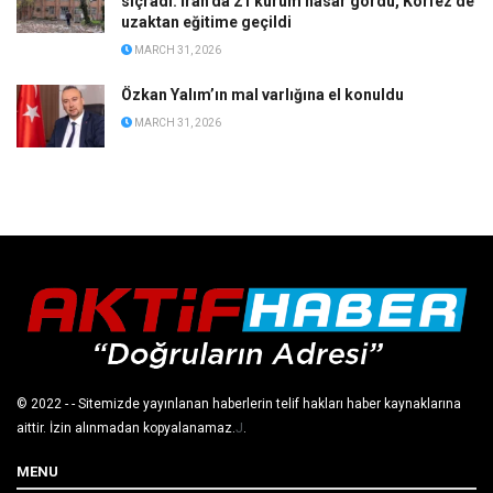
sıçradı: İran’da 21 kurum hasar gördü, Körfez’de
uzaktan eğitime geçildi
MARCH 31, 2026
Özkan Yalım’ın mal varlığına el konuldu
MARCH 31, 2026
© 2022
- - Sitemizde yayınlanan haberlerin telif hakları haber kaynaklarına
aittir. İzin alınmadan kopyalanamaz.
J
.
MENU