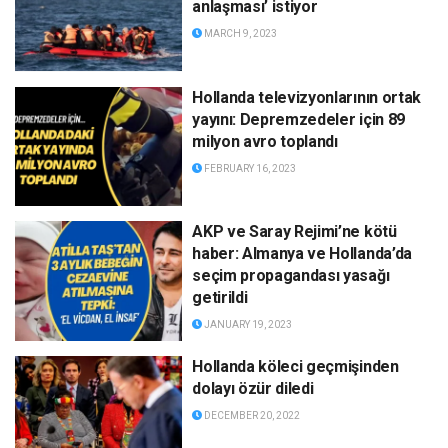
anlaşması’ istiyor
MARCH 9, 2023
Hollanda televizyonlarının ortak
yayını: Depremzedeler için 89
milyon avro toplandı
FEBRUARY 16, 2023
AKP ve Saray Rejimi’ne kötü
haber: Almanya ve Hollanda’da
seçim propagandası yasağı
getirildi
JANUARY 19, 2023
Hollanda köleci geçmişinden
dolayı özür diledi
DECEMBER 20, 2022