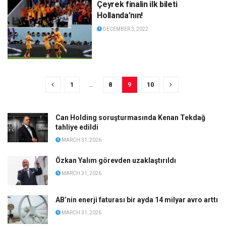
Çeyrek finalin ilk bileti
Hollanda’nın!
DECEMBER 3, 2022
1
…
8
9
10
Can Holding soruşturmasında Kenan Tekdağ
tahliye edildi
MARCH 31, 2026
Özkan Yalım görevden uzaklaştırıldı
MARCH 31, 2026
AB’nin enerji faturası bir ayda 14 milyar avro arttı
MARCH 31, 2026