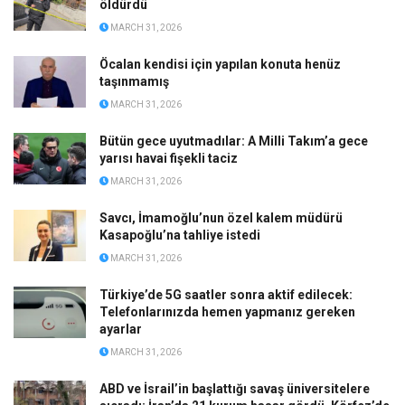
öldürdü
MARCH 31, 2026
Öcalan kendisi için yapılan konuta henüz
taşınmamış
MARCH 31, 2026
Bütün gece uyutmadılar: A Milli Takım’a gece
yarısı havai fişekli taciz
MARCH 31, 2026
Savcı, İmamoğlu’nun özel kalem müdürü
Kasapoğlu’na tahliye istedi
MARCH 31, 2026
Türkiye’de 5G saatler sonra aktif edilecek:
Telefonlarınızda hemen yapmanız gereken
ayarlar
MARCH 31, 2026
ABD ve İsrail’in başlattığı savaş üniversitelere