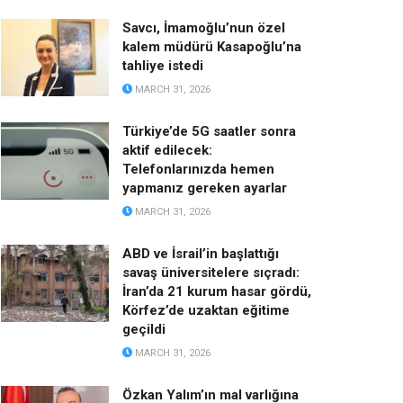
Savcı, İmamoğlu’nun özel
kalem müdürü Kasapoğlu’na
tahliye istedi
MARCH 31, 2026
Türkiye’de 5G saatler sonra
aktif edilecek:
Telefonlarınızda hemen
yapmanız gereken ayarlar
MARCH 31, 2026
ABD ve İsrail’in başlattığı
savaş üniversitelere sıçradı:
İran’da 21 kurum hasar gördü,
Körfez’de uzaktan eğitime
geçildi
MARCH 31, 2026
Özkan Yalım’ın mal varlığına