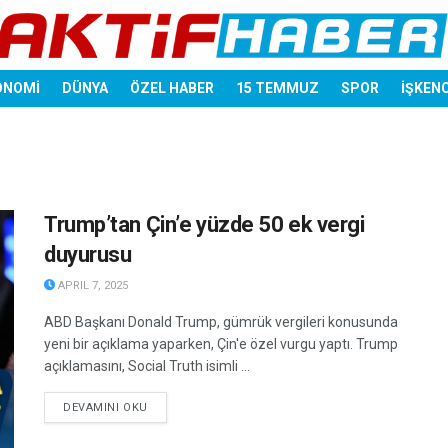
ONOMİ
DÜNYA
ÖZEL HABER
15 TEMMUZ
SPOR
İŞKEN
Trump’tan Çin’e yüzde 50 ek vergi
duyurusu
APRIL 7, 2025
ABD Başkanı Donald Trump, gümrük vergileri konusunda
yeni bir açıklama yaparken, Çin'e özel vurgu yaptı. Trump
açıklamasını, Social Truth isimli ...
DETAILS
DEVAMINI OKU