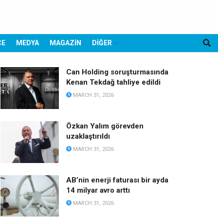
CE
MEDYA
MAGAZİN
DİĞER
Can Holding soruşturmasında
Kenan Tekdağ tahliye edildi
MARCH 31, 2026
Özkan Yalım görevden
uzaklaştırıldı
MARCH 31, 2026
AB’nin enerji faturası bir ayda
14 milyar avro arttı
MARCH 31, 2026