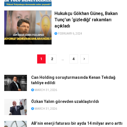
Hukukçu Gökhan Güneş, Bakan
Tunç’un ‘gizlediği’ rakamları
açıkladı
FEBRUARY 6, 2024
1
2
…
4
Can Holding soruşturmasında Kenan Tekdağ
tahliye edildi
MARCH 31, 2026
Özkan Yalım görevden uzaklaştırıldı
MARCH 31, 2026
AB’nin enerji faturası bir ayda 14 milyar avro arttı