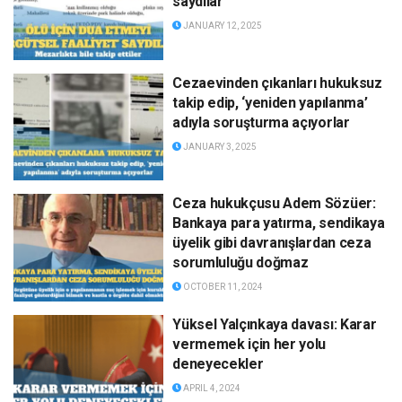
saydılar
JANUARY 12, 2025
Cezaevinden çıkanları hukuksuz
takip edip, ‘yeniden yapılanma’
adıyla soruşturma açıyorlar
JANUARY 3, 2025
Ceza hukukçusu Adem Sözüer:
Bankaya para yatırma, sendikaya
üyelik gibi davranışlardan ceza
sorumluluğu doğmaz
OCTOBER 11, 2024
Yüksel Yalçınkaya davası: Karar
vermemek için her yolu
deneyecekler
APRIL 4, 2024