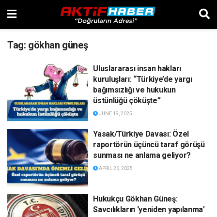
Tag:
gökhan güneş
Uluslararası insan hakları
kuruluşları: “Türkiye’de yargı
bağımsızlığı ve hukukun
üstünlüğü çöküşte”
JUNE 19, 2025
Yasak/Türkiye Davası: Özel
raportörün üçüncü taraf görüşü
sunması ne anlama geliyor?
APRIL 26, 2025
Hukukçu Gökhan Güneş:
Savcılıkların ‘yeniden yapılanma’