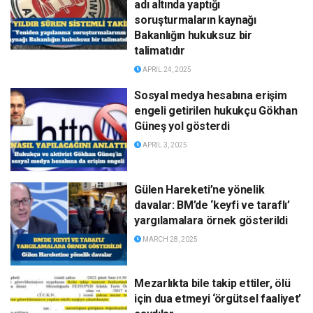
adı altında yaptığı
soruşturmaların kaynağı
Bakanlığın hukuksuz bir
talimatıdır
APRIL 24, 2025
Sosyal medya hesabına erişim
engeli getirilen hukukçu Gökhan
Güneş yol gösterdi
APRIL 3, 2025
Gülen Hareketi’ne yönelik
davalar: BM’de ‘keyfi ve taraflı’
yargılamalara örnek gösterildi
MARCH 28, 2025
Mezarlıkta bile takip ettiler, ölü
için dua etmeyi ‘örgütsel faaliyet’