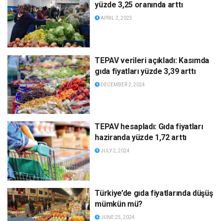
yüzde 3,25 oranında arttı
APRIL 2, 2025
TEPAV verileri açıkladı: Kasımda
gıda fiyatları yüzde 3,39 arttı
DECEMBER 2, 2024
TEPAV hesapladı: Gıda fiyatları
haziranda yüzde 1,72 arttı
JULY 2, 2024
Türkiye’de gıda fiyatlarında düşüş
mümkün mü?
JUNE 25, 2024