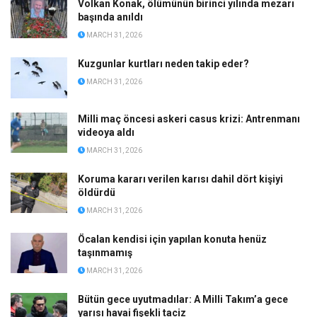
Volkan Konak, ölümünün birinci yılında mezarı
başında anıldı
MARCH 31, 2026
Kuzgunlar kurtları neden takip eder?
MARCH 31, 2026
Milli maç öncesi askeri casus krizi: Antrenmanı
videoya aldı
MARCH 31, 2026
Koruma kararı verilen karısı dahil dört kişiyi
öldürdü
MARCH 31, 2026
Öcalan kendisi için yapılan konuta henüz
taşınmamış
MARCH 31, 2026
Bütün gece uyutmadılar: A Milli Takım’a gece
yarısı havai fişekli taciz