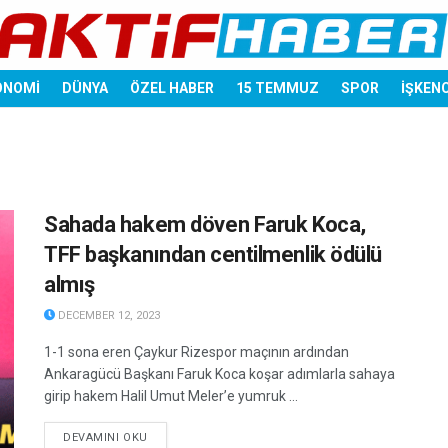
ONOMİ
DÜNYA
ÖZEL HABER
15 TEMMUZ
SPOR
İŞKEN
Sahada hakem döven Faruk Koca,
TFF başkanından centilmenlik ödülü
almış
DECEMBER 12, 2023
1-1 sona eren Çaykur Rizespor maçının ardından
Ankaragücü Başkanı Faruk Koca koşar adımlarla sahaya
girip hakem Halil Umut Meler’e yumruk ...
DETAILS
DEVAMINI OKU