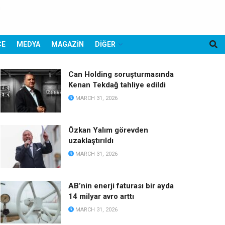
CE
MEDYA
MAGAZİN
DİĞER
Can Holding soruşturmasında
Kenan Tekdağ tahliye edildi
MARCH 31, 2026
Özkan Yalım görevden
uzaklaştırıldı
MARCH 31, 2026
AB’nin enerji faturası bir ayda
14 milyar avro arttı
MARCH 31, 2026