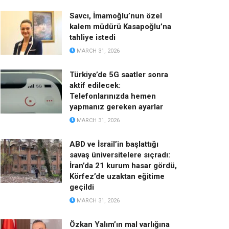
Savcı, İmamoğlu’nun özel
kalem müdürü Kasapoğlu’na
tahliye istedi
MARCH 31, 2026
Türkiye’de 5G saatler sonra
aktif edilecek:
Telefonlarınızda hemen
yapmanız gereken ayarlar
MARCH 31, 2026
ABD ve İsrail’in başlattığı
savaş üniversitelere sıçradı:
İran’da 21 kurum hasar gördü,
Körfez’de uzaktan eğitime
geçildi
MARCH 31, 2026
Özkan Yalım’ın mal varlığına