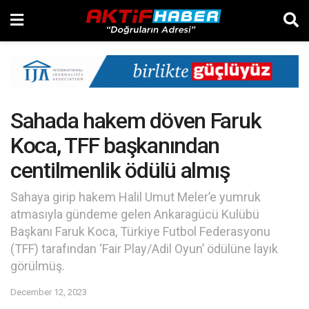
Sahada hakem döven Faruk
Koca, TFF başkanından
centilmenlik ödülü almış
Sahaya girip hakem Halil Umut Meler’e yumruk
atmasıyla gündeme gelen Ankaragücü Kulübü
Başkanı Faruk Koca, Türkiye Futbol Federasyonu
(TFF) tarafından ‘Fair Play/Adil Oyun’ ödülüne layık
görülmüş.
December 12, 2023