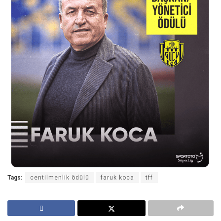
Tags:
centilmenlik ödülü
faruk koca
tff