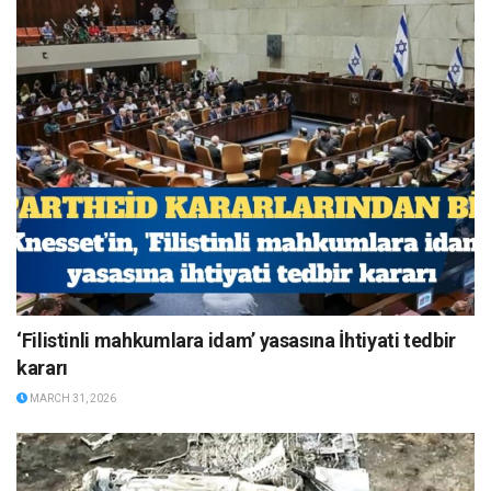
‘Filistinli mahkumlara idam’ yasasına İhtiyati tedbir
kararı
MARCH 31, 2026