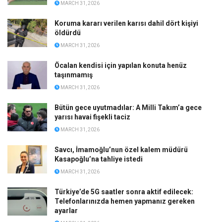
MARCH 31, 2026
Koruma kararı verilen karısı dahil dört kişiyi
öldürdü
MARCH 31, 2026
Öcalan kendisi için yapılan konuta henüz
taşınmamış
MARCH 31, 2026
Bütün gece uyutmadılar: A Milli Takım’a gece
yarısı havai fişekli taciz
MARCH 31, 2026
Savcı, İmamoğlu’nun özel kalem müdürü
Kasapoğlu’na tahliye istedi
MARCH 31, 2026
Türkiye’de 5G saatler sonra aktif edilecek:
Telefonlarınızda hemen yapmanız gereken
ayarlar