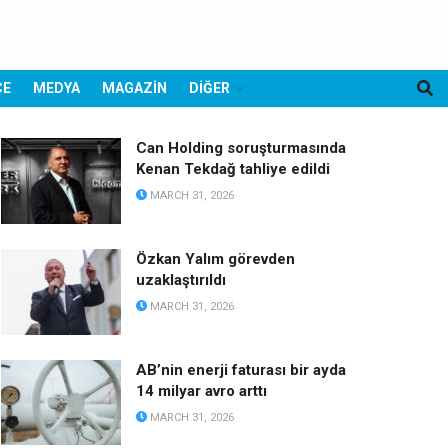
CE
MEDYA
MAGAZİN
DİĞER
Can Holding soruşturmasında
Kenan Tekdağ tahliye edildi
MARCH 31, 2026
Özkan Yalım görevden
uzaklaştırıldı
MARCH 31, 2026
AB’nin enerji faturası bir ayda
14 milyar avro arttı
MARCH 31, 2026