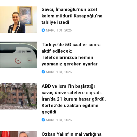
Savcı, İmamoğlu’nun özel
kalem müdürü Kasapoğlu’na
tahliye istedi
MARCH 31, 2026
Türkiye’de 5G saatler sonra
aktif edilecek:
Telefonlarınızda hemen
yapmanız gereken ayarlar
MARCH 31, 2026
ABD ve İsrail’in başlattığı
savaş üniversitelere sıçradı:
İran’da 21 kurum hasar gördü,
Körfez’de uzaktan eğitime
geçildi
MARCH 31, 2026
Özkan Yalım’ın mal varlığına