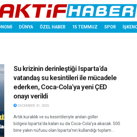
ONOMİ
DÜNYA
ÖZEL HABER
15 TEMMUZ
SPOR
İŞKEN
Su krizinin derinleştiği Isparta’da
vatandaş su kesintileri ile mücadele
ederken, Coca-Cola’ya yeni ÇED
onayı verildi
DECEMBER 31, 2025
Artık kuraklık ve su kesintileriyle anılan göller
bölgesi Isparta’da kalan su da Coca-Cola’ya akacak. 500
bine yakın nüfusu olan Isparta’nın kullandığı toplam ...