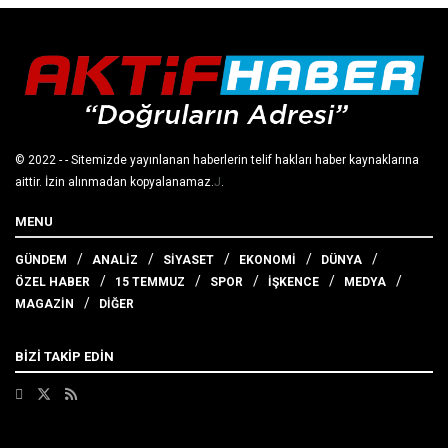
© 2022
- - Sitemizde yayınlanan haberlerin telif hakları haber kaynaklarına
aittir. İzin alınmadan kopyalanamaz.
J
.
MENU
GÜNDEM
ANALİZ
SİYASET
EKONOMİ
DÜNYA
ÖZEL HABER
15 TEMMUZ
SPOR
İŞKENCE
MEDYA
MAGAZİN
DİĞER
BİZİ TAKİP EDİN