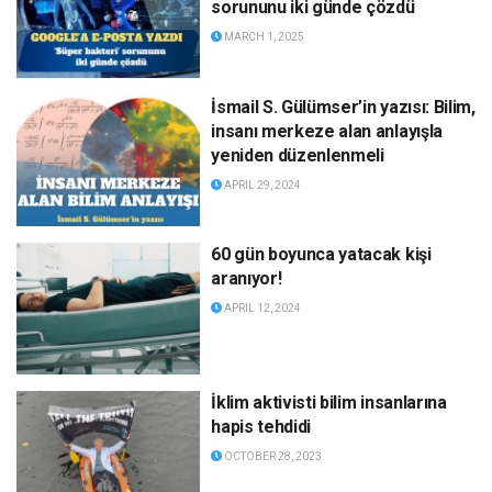
sorununu iki günde çözdü
MARCH 1, 2025
İsmail S. Gülümser’in yazısı: Bilim,
insanı merkeze alan anlayışla
yeniden düzenlenmeli
APRIL 29, 2024
60 gün boyunca yatacak kişi
aranıyor!
APRIL 12, 2024
İklim aktivisti bilim insanlarına
hapis tehdidi
OCTOBER 28, 2023