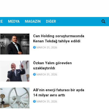
CE
MEDYA
MAGAZİN
DİĞER
Can Holding soruşturmasında
Kenan Tekdağ tahliye edildi
MARCH 31, 2026
Özkan Yalım görevden
uzaklaştırıldı
MARCH 31, 2026
AB’nin enerji faturası bir ayda
14 milyar avro arttı
MARCH 31, 2026