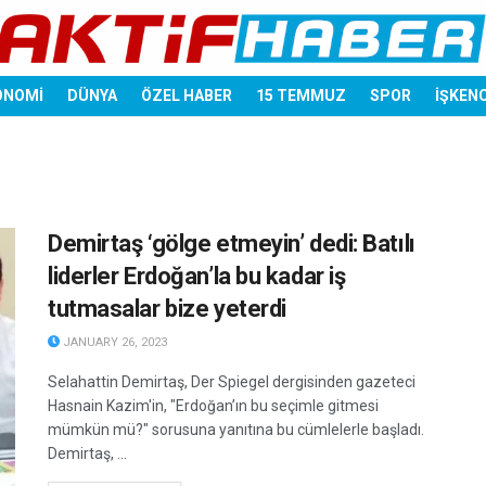
ONOMİ
DÜNYA
ÖZEL HABER
15 TEMMUZ
SPOR
İŞKEN
Demirtaş ‘gölge etmeyin’ dedi: Batılı
liderler Erdoğan’la bu kadar iş
tutmasalar bize yeterdi
JANUARY 26, 2023
Selahattin Demirtaş, Der Spiegel dergisinden gazeteci
Hasnain Kazim'in, "Erdoğan’ın bu seçimle gitmesi
mümkün mü?" sorusuna yanıtına bu cümlelerle başladı.
Demirtaş, ...