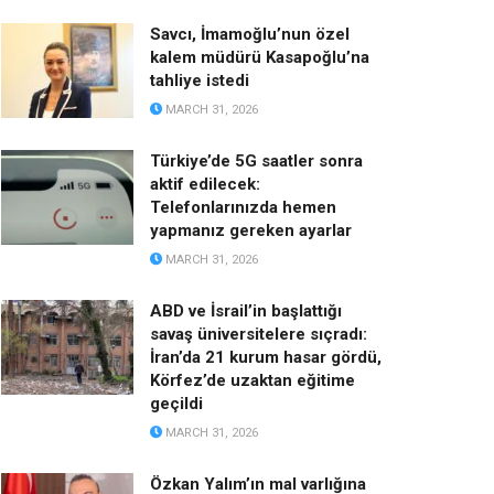
Savcı, İmamoğlu’nun özel
kalem müdürü Kasapoğlu’na
tahliye istedi
MARCH 31, 2026
Türkiye’de 5G saatler sonra
aktif edilecek:
Telefonlarınızda hemen
yapmanız gereken ayarlar
MARCH 31, 2026
ABD ve İsrail’in başlattığı
savaş üniversitelere sıçradı:
İran’da 21 kurum hasar gördü,
Körfez’de uzaktan eğitime
geçildi
MARCH 31, 2026
Özkan Yalım’ın mal varlığına