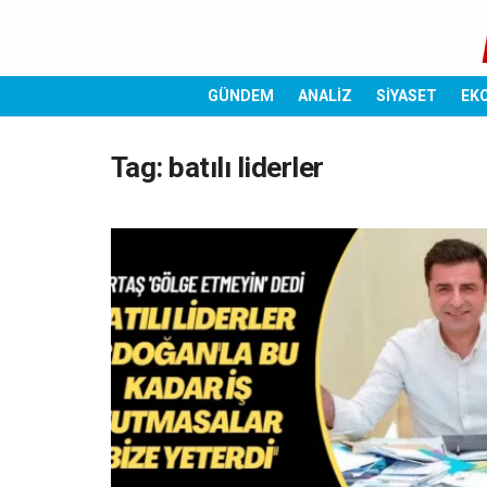
GÜNDEM
ANALİZ
SİYASET
EK
Tag:
batılı liderler