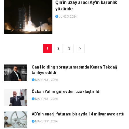
Çin’in uzay aracı Ay’ın karanlık
yüzünde
JUNE 3, 2024
1
2
3
Can Holding soruşturmasında Kenan Tekdağ
tahliye edildi
MARCH 31, 2026
Özkan Yalım görevden uzaklaştırıldı
MARCH 31, 2026
AB’nin enerji faturası bir ayda 14 milyar avro arttı
MARCH 31, 2026