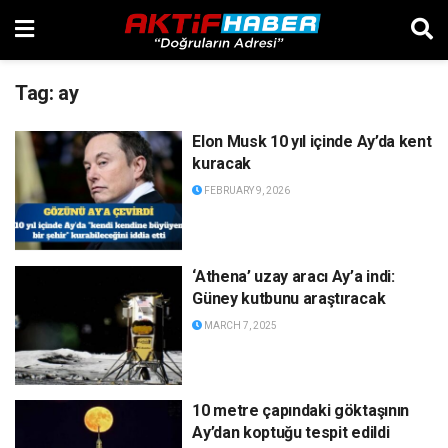
Tag:
ay
Elon Musk 10 yıl içinde Ay’da kent
kuracak
FEBRUARY 9, 2026
‘Athena’ uzay aracı Ay’a indi:
Güney kutbunu araştıracak
MARCH 7, 2025
10 metre çapındaki göktaşının
Ay’dan koptuğu tespit edildi