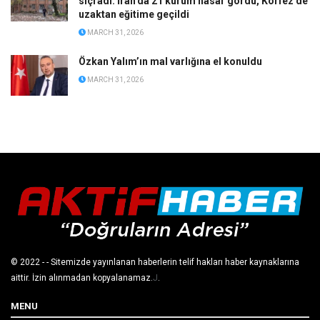
sıçradı: İran’da 21 kurum hasar gördü, Körfez’de
uzaktan eğitime geçildi
MARCH 31, 2026
Özkan Yalım’ın mal varlığına el konuldu
MARCH 31, 2026
© 2022
- - Sitemizde yayınlanan haberlerin telif hakları haber kaynaklarına
aittir. İzin alınmadan kopyalanamaz.
J
.
MENU