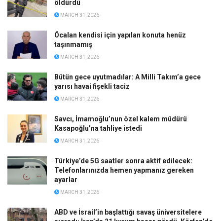
öldürdü
MARCH 31, 2026
Öcalan kendisi için yapılan konuta henüz
taşınmamış
MARCH 31, 2026
Bütün gece uyutmadılar: A Milli Takım’a gece
yarısı havai fişekli taciz
MARCH 31, 2026
Savcı, İmamoğlu’nun özel kalem müdürü
Kasapoğlu’na tahliye istedi
MARCH 31, 2026
Türkiye’de 5G saatler sonra aktif edilecek:
Telefonlarınızda hemen yapmanız gereken
ayarlar
MARCH 31, 2026
ABD ve İsrail’in başlattığı savaş üniversitelere