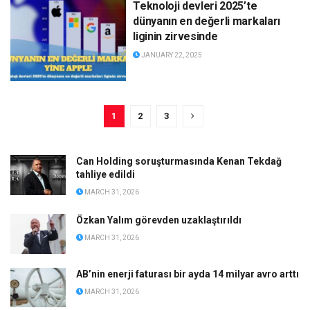
Teknoloji devleri 2025’te
dünyanın en değerli markaları
liginin zirvesinde
JANUARY 22, 2025
1
2
3
Can Holding soruşturmasında Kenan Tekdağ
tahliye edildi
MARCH 31, 2026
Özkan Yalım görevden uzaklaştırıldı
MARCH 31, 2026
AB’nin enerji faturası bir ayda 14 milyar avro arttı
MARCH 31, 2026