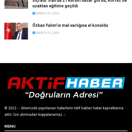
sıçradı: İran’da 21 kurum hasar gördü, Körfez’de
uzaktan eğitime geçildi
MARCH 31, 2026
Özkan Yalım’ın mal varlığına el konuldu
MARCH 31, 2026
© 2022
- - Sitemizde yayınlanan haberlerin telif hakları haber kaynaklarına
aittir. İzin alınmadan kopyalanamaz.
J
.
MENU