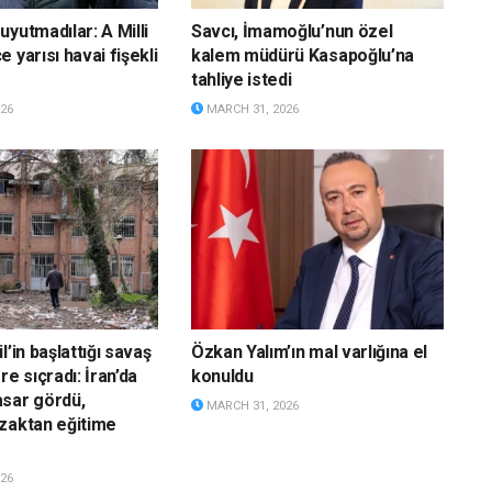
yutmadılar: A Milli
Savcı, İmamoğlu’nun özel
 yarısı havai fişekli
kalem müdürü Kasapoğlu’na
tahliye istedi
26
MARCH 31, 2026
l’in başlattığı savaş
Özkan Yalım’ın mal varlığına el
re sıçradı: İran’da
konuldu
sar gördü,
MARCH 31, 2026
zaktan eğitime
26