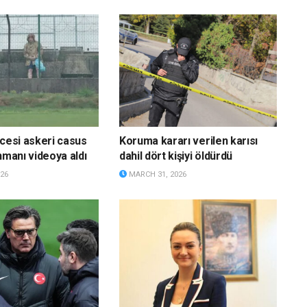
ncesi askeri casus
Koruma kararı verilen karısı
nmanı videoya aldı
dahil dört kişiyi öldürdü
26
MARCH 31, 2026