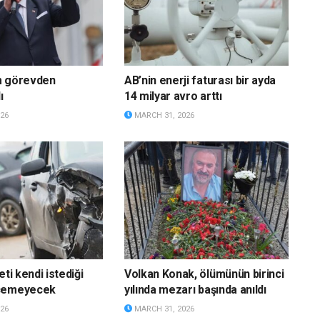
m görevden
AB’nin enerji faturası bir ayda
ı
14 milyar avro arttı
26
MARCH 31, 2026
eti kendi istediği
Volkan Konak, ölümünün birinci
eçemeyecek
yılında mezarı başında anıldı
26
MARCH 31, 2026