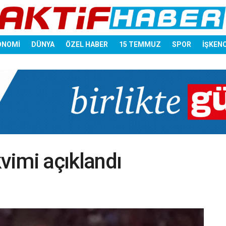
ONOMİ
DÜNYA
ÖZEL HABER
15 TEMMUZ
SPOR
İŞKEN
vimi açıklandı