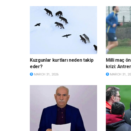
Kuzgunlar kurtları neden takip
Milli maç ö
eder?
krizi: Antre
MARCH 31, 2026
MARCH 31, 20