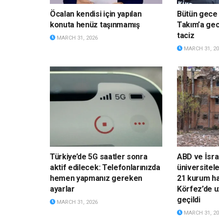
Öcalan kendisi için yapılan
Bütün gece u
konuta henüz taşınmamış
Takım’a gece
taciz
MARCH 31, 2026
MARCH 31, 20
Türkiye’de 5G saatler sonra
ABD ve İsrai
aktif edilecek: Telefonlarınızda
üniversitele
hemen yapmanız gereken
21 kurum ha
ayarlar
Körfez’de u
geçildi
MARCH 31, 2026
MARCH 31, 20