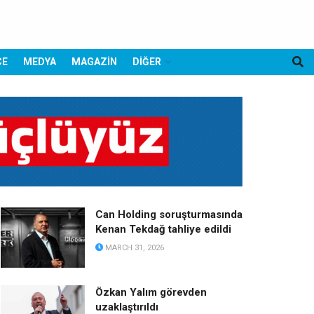
CE
MEDYA
MAGAZİN
DİĞER
Can Holding soruşturmasında
Kenan Tekdağ tahliye edildi
MARCH 31, 2026
Özkan Yalım görevden
uzaklaştırıldı