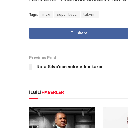
Tags:
maç
süper kupa
takvim
Share
Previous Post
Rafa Silva’dan şoke eden karar
İLGİLİ
HABERLER