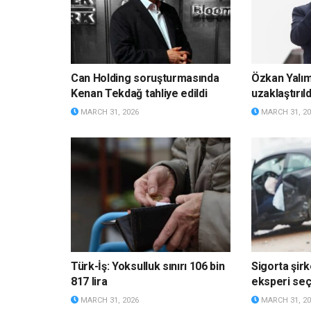
Can Holding soruşturmasında
Özkan Yalı
Kenan Tekdağ tahliye edildi
uzaklaştırıld
MARCH 31, 2026
MARCH 31, 20
Türk-İş: Yoksulluk sınırı 106 bin
Sigorta şirk
817 lira
eksperi s
MARCH 31, 2026
MARCH 31, 20