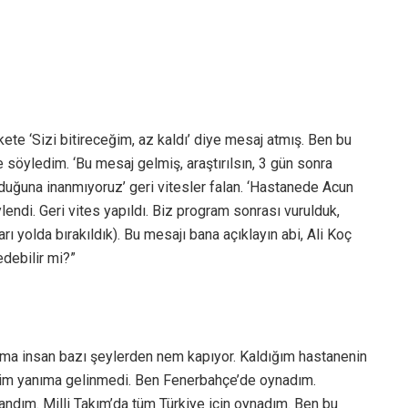
ete ‘Sizi bitireceğim, az kaldı’ diye mesaj atmış. Ben bu
 söyledim. ‘Bu mesaj gelmiş, araştırılsın, 3 gün sonra
lduğuna inanmıyoruz’ geri vitesler falan. ‘Hastanede Acun
endi. Geri vites yapıldı. Biz program sonrası vurulduk,
arı yolda bırakıldık). Bu mesajı bana açıklayın abi, Ali Koç
edebilir mi?”
ama insan bazı şeylerden nem kapıyor. Kaldığım hastanenin
enim yanıma gelinmedi. Ben Fenerbahçe’de oynadım.
andım. Milli Takım’da tüm Türkiye için oynadım. Ben bu