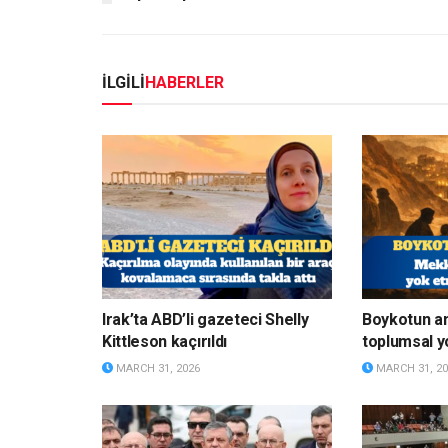
İLGİLİ
HABERLER
Irak’ta ABD’li gazeteci Shelly
Boykotun a
Kittleson kaçırıldı
toplumsal y
MARCH 31, 2026
MARCH 31, 20