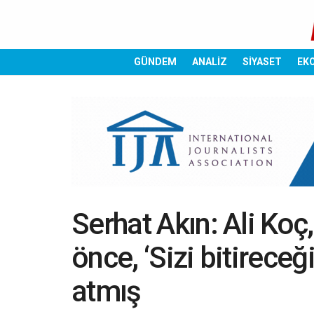
GÜNDEM
ANALİZ
SİYASET
EK
Serhat Akın: Ali Ko
önce, ‘Sizi bitireceğ
atmış