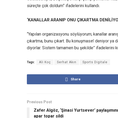
süreçte çok doldum” ifadelerini kullandı.
‘KANALLAR ARANIP ONU ÇIKARTMA DENİLİYO
“Yapılan organizasyonu söylüyorum; kanallar aranıy
çıkartma, bunu çıkart. Bu konuşmasın’ deniyor ya da
diyorlar. Sistem tamamen bu şekilde” ifadelerini ku
Tags:
Ali Koç
Serhat Akın
Sports Digitale
Share
Previous Post
Zafer Algöz, ‘Şinasi Yurtsever’ paylaşımını
apar topar sildi