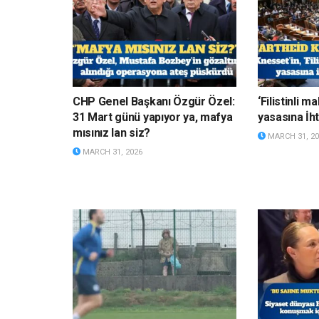
CHP Genel Başkanı Özgür Özel:
‘Filistinli 
31 Mart günü yapıyor ya, mafya
yasasına İht
mısınız lan siz?
MARCH 31, 20
MARCH 31, 2026