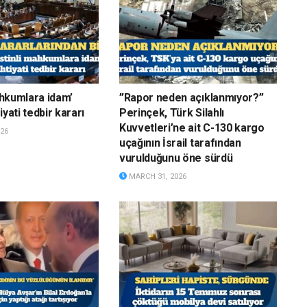
mahkumlara idam’
”Rapor neden açıklanmıyor?”
iyati tedbir kararı
Perinçek, Türk Silahlı
Kuvvetleri’ne ait C-130 kargo
26
uçağının İsrail tarafından
vurulduğunu öne sürdü
MARCH 31, 2026