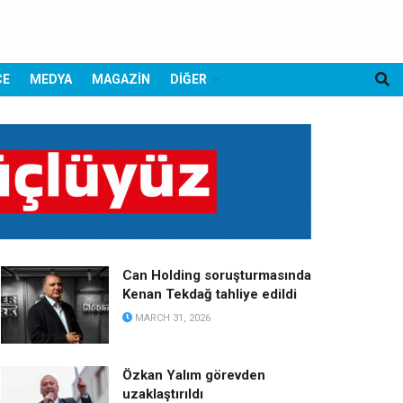
CE
MEDYA
MAGAZİN
DİĞER
Can Holding soruşturmasında
Kenan Tekdağ tahliye edildi
MARCH 31, 2026
Özkan Yalım görevden
uzaklaştırıldı