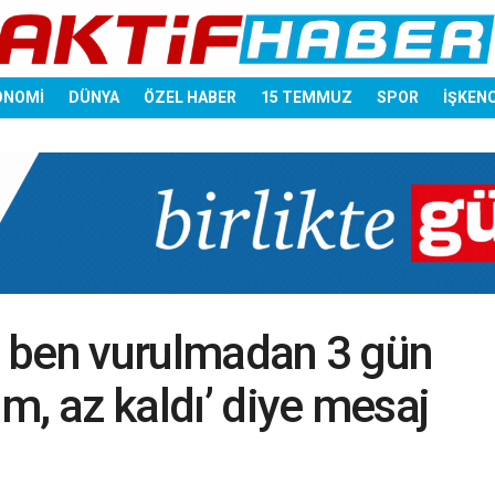
ONOMİ
DÜNYA
ÖZEL HABER
15 TEMMUZ
SPOR
İŞKEN
ç, ben vurulmadan 3 gün
im, az kaldı’ diye mesaj