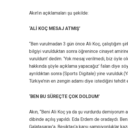
Akın’ın açıklamaları şu şekilde:
‘ALİ KOÇ MESAJ ATMIŞ’
“Ben vurulmadan 3 gün önce Ali Koç, çalıştığım şirk
bilgiyi vurulduktan sonra öğrenince cinayet amirine
vuruldum’ dedim. ‘Yok mesaj verilmedi, biz öyle o
hakkında şöyle açıklama yapacağız’ falan diye söyl
ayrıldıktan sonra (Sports Digitale) yine vurulduk.(Y
Türkiye’nin en zengin adamı diye istediğini tehdit 
‘BEN BU SÜREÇTE ÇOK DOLDUM’
Akın, “Beni Ali Koç ya da şu vurdurdu demiyorum 
dibinde açılış yapıldı. Eda Erdem de oradaydı. B
Galatasaray’a, Beşiktaş’a karşı şampiyonluklar kaz