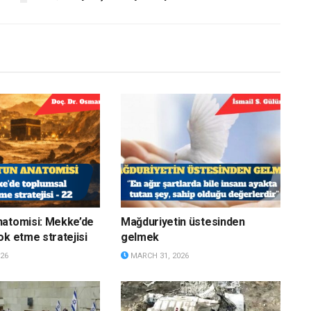
natomisi: Mekke’de
Mağduriyetin üstesinden
ok etme stratejisi
gelmek
26
MARCH 31, 2026