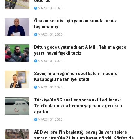
öldürdü
MARCH 31, 2026
Öcalan kendisi için yapılan konuta henüz
taşınmamış
MARCH 31, 2026
Bütün gece uyutmadılar: A Milli Takım’a gece
yarısı havai fişekli taciz
MARCH 31, 2026
Savcı, İmamoğlu’nun özel kalem müdürü
Kasapoğlu’na tahliye istedi
MARCH 31, 2026
Türkiye’de 5G saatler sonra aktif edilecek:
Telefonlarınızda hemen yapmanız gereken
ayarlar
MARCH 31, 2026
ABD ve İsrail’in başlattığı savaş üniversitelere
sıçradı: İran’da 21 kurum hasar gördü, Körfez’de