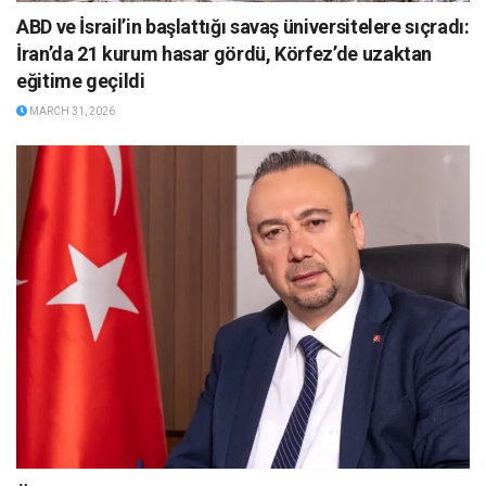
ABD ve İsrail’in başlattığı savaş üniversitelere sıçradı:
İran’da 21 kurum hasar gördü, Körfez’de uzaktan
eğitime geçildi
MARCH 31, 2026