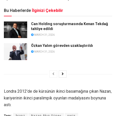
Bu Haberlerde
İlginizi Çekebilir
Can Holding soruşturmasında Kenan Tekdağ
tahliye edildi
MARCH 31, 2026
Özkan Yalım görevden uzaklaştırıldı
MARCH 31, 2026
Londra 2012’de de kürsünün ikinci basamağına çıkan Nazan,
kariyerinin ikinci paralimpik oyunları madalyasını boynuna
astı.
Tags:
bronz
Nazan Akın Güneş
paris