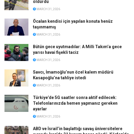
öldürdü
MARCH 31, 2026
Öcalan kendisi için yapılan konuta henüz
taşınmamış
MARCH 31, 2026
Bütün gece uyutmadılar: A Milli Takım’a gece
yarısı havai fişekli taciz
MARCH 31, 2026
Savcı, İmamoğlu’nun özel kalem müdürü
Kasapoğlu’na tahliye istedi
MARCH 31, 2026
Türkiye’de 5G saatler sonra aktif edilecek:
Telefonlarınızda hemen yapmanız gereken
ayarlar
MARCH 31, 2026
ABD ve İsrail’in başlattığı savaş üniversitelere