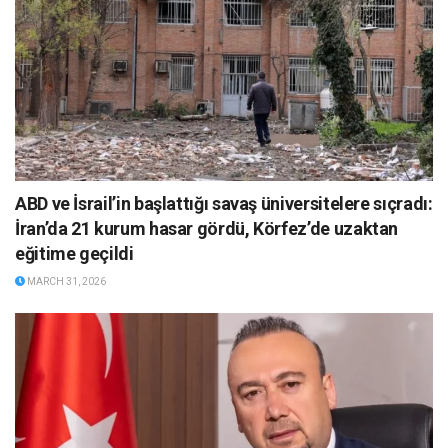
ABD ve İsrail’in başlattığı savaş üniversitelere sıçradı:
İran’da 21 kurum hasar gördü, Körfez’de uzaktan
eğitime geçildi
MARCH 31, 2026