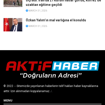
sıçradı: İran’da 21 kurum hasar gördü, Körfez’de
uzaktan eğitime geçildi
MARCH 31, 2026
Özkan Yalım’ın mal varlığına el konuldu
MARCH 31, 2026
© 2022
- - Sitemizde yayınlanan haberlerin telif hakları haber kaynaklarına
aittir. İzin alınmadan kopyalanamaz.
J
.
MENU