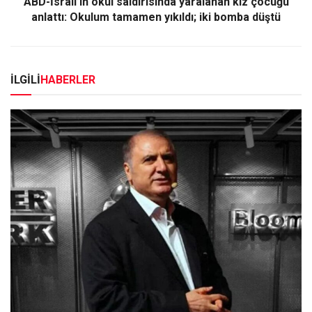
ABD-İsrail’in okul saldırısında yaralanan kız çocuğu
anlattı: Okulum tamamen yıkıldı; iki bomba düştü
İLGİLİ
HABERLER