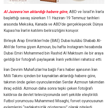
Al Jazeera’nın aktardığı habere göre,
ABD ve İsrail’in İran’a
başlattığı savaş sürerken 11 Haziran-19 Temmuz tarihleri
arasında Meksika, Kanada ve ABD’de gerçekleşecek Dünya
Kupası’na İran’ın katılımı belirsizliğini koruyor.
Birleşik Arap Emirlikleri’nde (BAE) Dubai kulübü Shabab Al-
Ahli’de forma giyen Azmoun, bu hafta Instagram hesabında
Dubai Emiri Mohammed bin Rashid Al Maktoum ile bir araya
geldiği bir fotoğrafı paylaşarak İranlı yetkilileri rahatsız etti.
İran Devrim Muhafızları’na bağlı Fars haber ajansının İran
Milli Takımı içinden bir kaynaktan aktardığı habere göre,
takımın önde gelen oyuncularından Serdar Azmoun takımdan
ihraç edildi. Azmoun daha sonra tepki çeken fotoğrafı
kaldırsa da devlet televizyonunda sert şekilde eleştirildi.
Futbol yorumcusu Muhammed Misaghi, forvet oyuncusunun
eylemlerini “sadakatsizlik göstergesi” olarak niteledi.