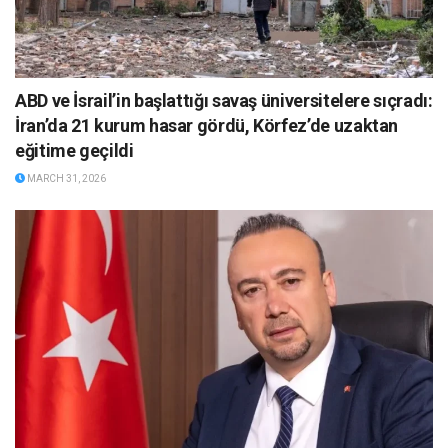
ABD ve İsrail’in başlattığı savaş üniversitelere sıçradı:
İran’da 21 kurum hasar gördü, Körfez’de uzaktan
eğitime geçildi
MARCH 31, 2026