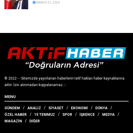
MARCH 31, 2026
© 2022
- - Sitemizde yayınlanan haberlerin telif hakları haber kaynaklarına
aittir. İzin alınmadan kopyalanamaz.
J
.
MENU
GÜNDEM
ANALİZ
SİYASET
EKONOMİ
DÜNYA
ÖZEL HABER
15 TEMMUZ
SPOR
İŞKENCE
MEDYA
MAGAZİN
DİĞER