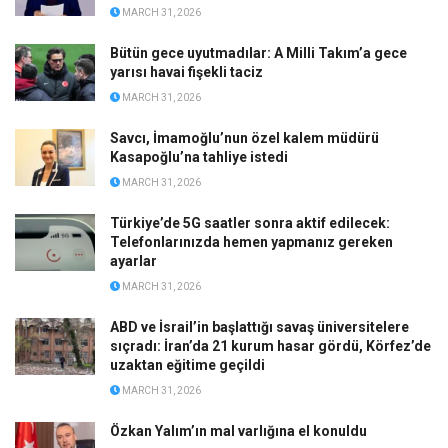
MARCH 31, 2026
Bütün gece uyutmadılar: A Milli Takım’a gece
yarısı havai fişekli taciz
MARCH 31, 2026
Savcı, İmamoğlu’nun özel kalem müdürü
Kasapoğlu’na tahliye istedi
MARCH 31, 2026
Türkiye’de 5G saatler sonra aktif edilecek:
Telefonlarınızda hemen yapmanız gereken
ayarlar
MARCH 31, 2026
ABD ve İsrail’in başlattığı savaş üniversitelere
sıçradı: İran’da 21 kurum hasar gördü, Körfez’de
uzaktan eğitime geçildi
MARCH 31, 2026
Özkan Yalım’ın mal varlığına el konuldu