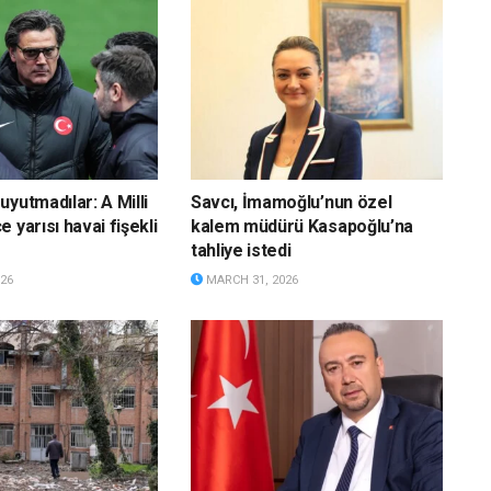
yutmadılar: A Milli
Savcı, İmamoğlu’nun özel
 yarısı havai fişekli
kalem müdürü Kasapoğlu’na
tahliye istedi
26
MARCH 31, 2026