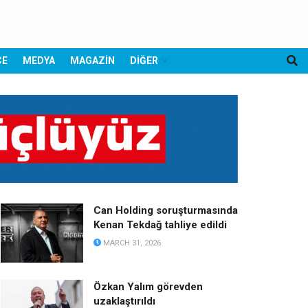
CE
MEDYA
MAGAZİN
DİĞER
Can Holding soruşturmasında
Kenan Tekdağ tahliye edildi
MARCH 31, 2026
Özkan Yalım görevden
uzaklaştırıldı