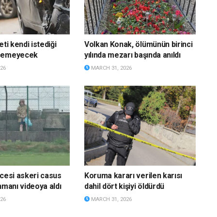
eti kendi istediği
Volkan Konak, ölümünün birinci
eçemeyecek
yılında mezarı başında anıldı
26
MARCH 31, 2026
ncesi askeri casus
Koruma kararı verilen karısı
nmanı videoya aldı
dahil dört kişiyi öldürdü
26
MARCH 31, 2026