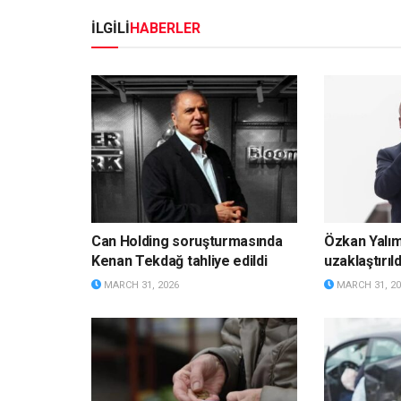
İLGİLİ
HABERLER
Can Holding soruşturmasında
Özkan Yalı
Kenan Tekdağ tahliye edildi
uzaklaştırıld
MARCH 31, 2026
MARCH 31, 20