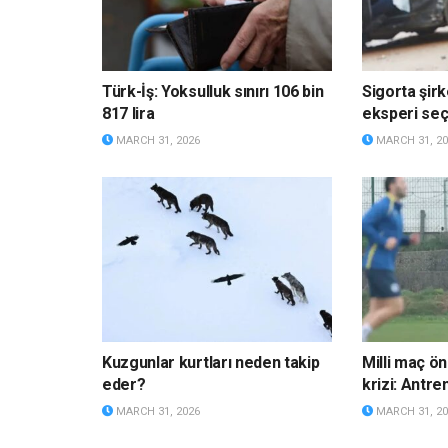
Türk-İş: Yoksulluk sınırı 106 bin
Sigorta şirk
817 lira
eksperi s
MARCH 31, 2026
MARCH 31, 20
Kuzgunlar kurtları neden takip
Milli maç ö
eder?
krizi: Antre
MARCH 31, 2026
MARCH 31, 20