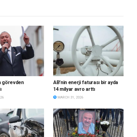
m görevden
AB’nin enerji faturası bir ayda
ı
14 milyar avro arttı
26
MARCH 31, 2026