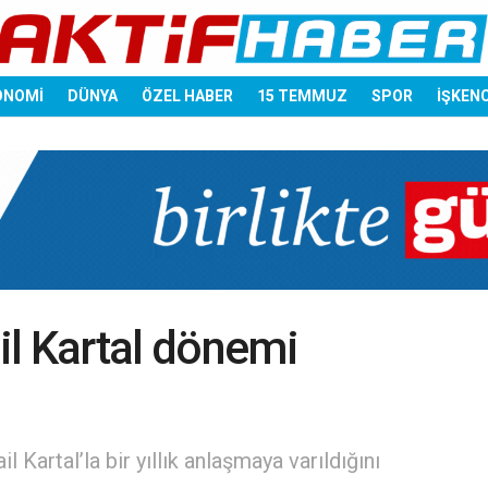
ONOMİ
DÜNYA
ÖZEL HABER
15 TEMMUZ
SPOR
İŞKEN
l Kartal dönemi
 Kartal’la bir yıllık anlaşmaya varıldığını