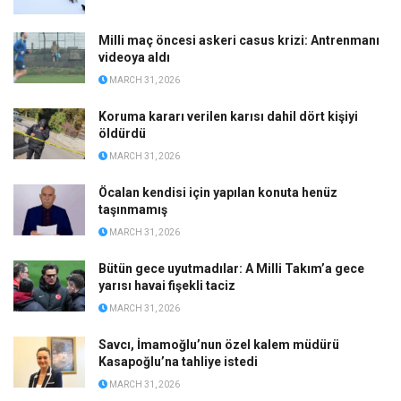
Milli maç öncesi askeri casus krizi: Antrenmanı
videoya aldı
MARCH 31, 2026
Koruma kararı verilen karısı dahil dört kişiyi
öldürdü
MARCH 31, 2026
Öcalan kendisi için yapılan konuta henüz
taşınmamış
MARCH 31, 2026
Bütün gece uyutmadılar: A Milli Takım’a gece
yarısı havai fişekli taciz
MARCH 31, 2026
Savcı, İmamoğlu’nun özel kalem müdürü
Kasapoğlu’na tahliye istedi
MARCH 31, 2026