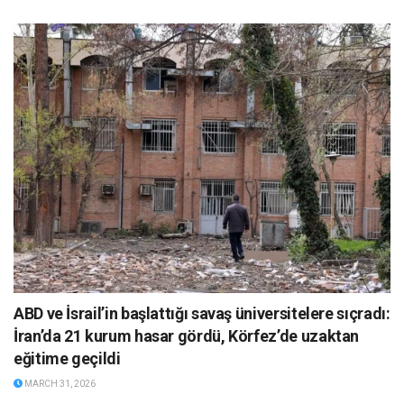
ABD ve İsrail’in başlattığı savaş üniversitelere sıçradı:
İran’da 21 kurum hasar gördü, Körfez’de uzaktan
eğitime geçildi
MARCH 31, 2026