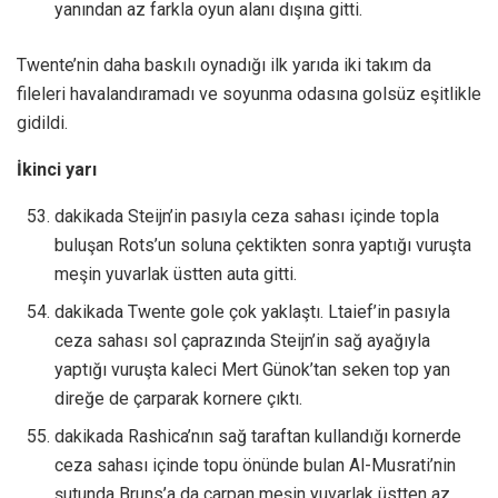
yanından az farkla oyun alanı dışına gitti.
Twente’nin daha baskılı oynadığı ilk yarıda iki takım da
fileleri havalandıramadı ve soyunma odasına golsüz eşitlikle
gidildi.
İkinci yarı
dakikada Steijn’in pasıyla ceza sahası içinde topla
buluşan Rots’un soluna çektikten sonra yaptığı vuruşta
meşin yuvarlak üstten auta gitti.
dakikada Twente gole çok yaklaştı. Ltaief’in pasıyla
ceza sahası sol çaprazında Steijn’in sağ ayağıyla
yaptığı vuruşta kaleci Mert Günok’tan seken top yan
direğe de çarparak kornere çıktı.
dakikada Rashica’nın sağ taraftan kullandığı kornerde
ceza sahası içinde topu önünde bulan Al-Musrati’nin
şutunda Bruns’a da çarpan meşin yuvarlak üstten az