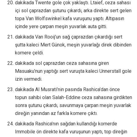
dakikada Twente gole çok yaklaştı. Ltaief, ceza sahası
içi sol çaprazdan şutunu çıkardı, arka direkte sert gelen
topa Van Wolfswinkel kafa vuruşunu yaptı. Altıpasın
içinde yere çarpan meşin yuvarlak auta gitti.
dakikada Van Rooij’un sağ çaprazdan çıkardığı sert
şutta kaleci Mert Günok, meşin yuvarlağı direk dibinden
kornere çeldi.
dakikada sol çaprazdan ceza sahasına giren
Masuaku’nun yaptığı sert vuruşta kaleci Unnerstall gole
izin vermedi.
dakikada Al Musrati’nin pasında Rashica’dan önce
topun sahibi olan Salah-Eddine ceza sahasına girdikten
sonra şutunu çıkardı, savunmaya çarpan meşin yuvarlak
direğin yanından az farkla kornere çıktı.
dakikada Rashica’nın sağdan kullandığı kornerde
Immobile ön direkte kafa vuruşunun yaptı, top direğin