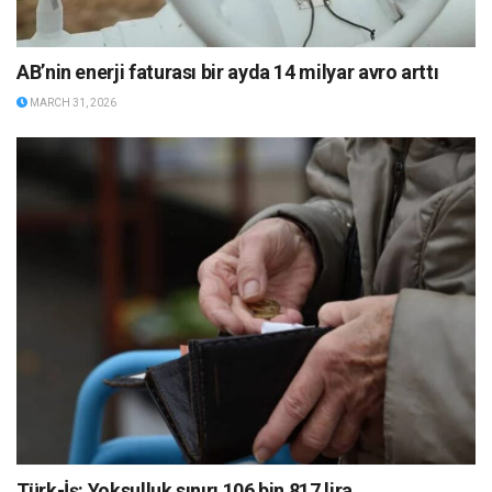
AB’nin enerji faturası bir ayda 14 milyar avro arttı
MARCH 31, 2026
Türk-İş: Yoksulluk sınırı 106 bin 817 lira