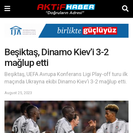
Beşiktaş, Dinamo Kiev’i 3-2
mağlup etti
Beşiktaş, UEFA Avrupa Konferans Ligi Play-off turu ilk
maçında Ukrayna ekibi Dinamo Kiev’i 3-2 mağlup etti.
August 25, 2023