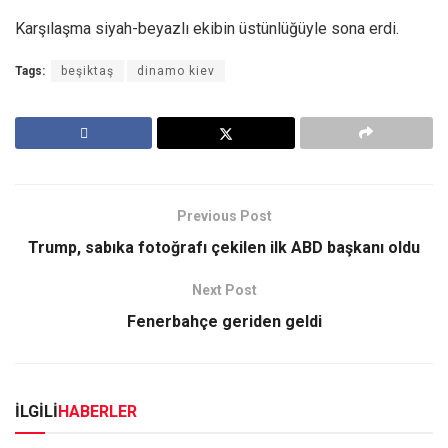
Karşılaşma siyah-beyazlı ekibin üstünlüğüyle sona erdi.
Tags:
beşiktaş
dinamo kiev
Previous Post
Trump, sabıka fotoğrafı çekilen ilk ABD başkanı oldu
Next Post
Fenerbahçe geriden geldi
İLGİLİ
HABERLER