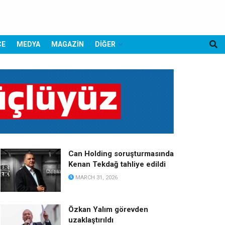
CE
MEDYA
MAGAZİN
DİĞER
Can Holding soruşturmasında
Kenan Tekdağ tahliye edildi
MARCH 31, 2026
Özkan Yalım görevden
uzaklaştırıldı