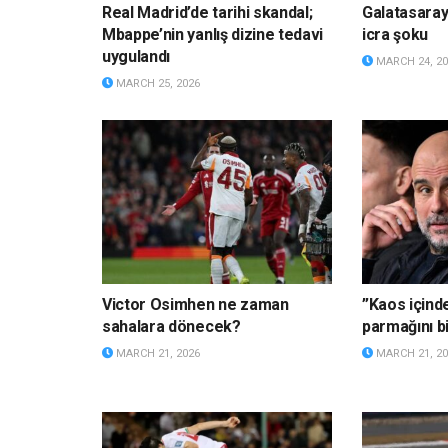
Real Madrid’de tarihi skandal;
Galatasaray
Mbappe’nin yanlış dizine tedavi
icra şoku
uygulandı
MARCH 24, 20
MARCH 25, 2026
Victor Osimhen ne zaman
”Kaos içind
sahalara dönecek?
parmağını bi
MARCH 21, 2026
MARCH 21, 20