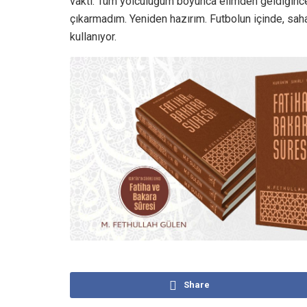
vakti. Tüm yolculuğum boyunca elimden geldiğince 
çıkarmadım. Yeniden hazırım. Futbolun içinde, sah
kullanıyor.
Share