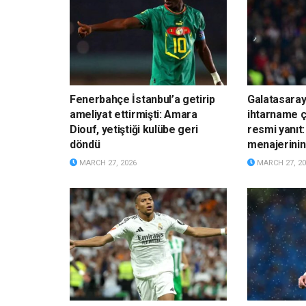
Fenerbahçe İstanbul’a getirip
Galatasaray
ameliyat ettirmişti: Amara
ihtarname ç
Diouf, yetiştiği kulübe geri
resmi yanıt:
döndü
menajerinin 
MARCH 27, 2026
MARCH 27, 20