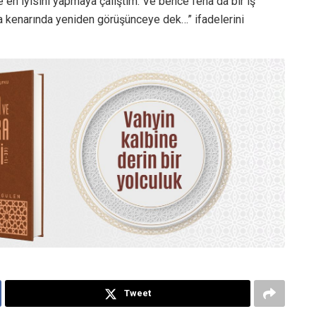
en iyisini yapmaya çalıştım. Ve bence fena da bir iş
a kenarında yeniden görüşünceye dek…” ifadelerini
Tweet