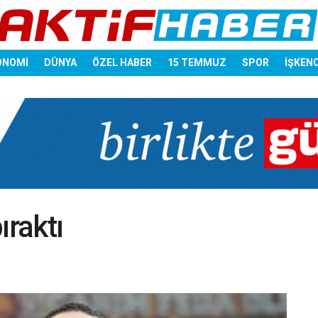
ONOMİ
DÜNYA
ÖZEL HABER
15 TEMMUZ
SPOR
İŞKEN
ıraktı