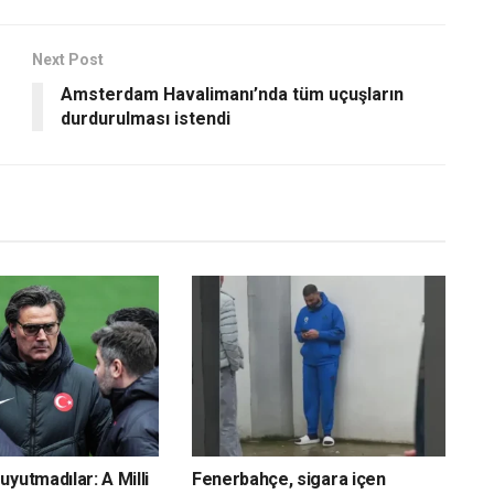
Next Post
Amsterdam Havalimanı’nda tüm uçuşların
durdurulması istendi
yutmadılar: A Milli
Fenerbahçe, sigara içen