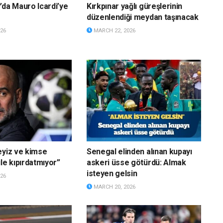
’da Mauro Icardi’ye
Kırkpınar yağlı güreşlerinin
düzenlendiği meydan taşınacak
26
MARCH 22, 2026
eyiz ve kimse
Senegal elinden alınan kupayı
le kıpırdatmıyor”
askeri üsse götürdü: Almak
isteyen gelsin
26
MARCH 20, 2026