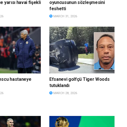
 yarısı havai fişekli
oyuncusunun sözleşmesini
feshetti
26
MARCH 31, 2026
escu hastaneye
Efsanevi golfçü Tiger Woods
tutuklandı
26
MARCH 28, 2026