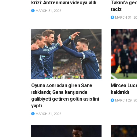
krizi: Antrenmanı videoya aldı
Takım’a gece
taciz
MARCH 31, 2026
MARCH 31, 20
Oyuna sonradan giren Sane
Mircea Luc
ıslıklandı; Gana karşısında
kaldırıldı
galibiyeti getiren golün asistini
MARCH 29, 20
yaptı
MARCH 31, 2026