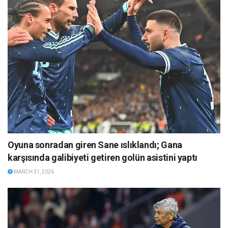
Oyuna sonradan giren Sane ıslıklandı; Gana
karşısında galibiyeti getiren golün asistini yaptı
MARCH 31, 2026