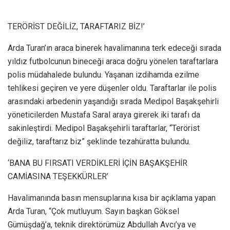
TERÖRİST DEĞİLİZ, TARAFTARIZ BİZ!’
Arda Turan’ın araca binerek havalimanına terk edeceği sırada
yıldız futbolcunun bineceği araca doğru yönelen taraftarlara
polis müdahalede bulundu. Yaşanan izdihamda ezilme
tehlikesi geçiren ve yere düşenler oldu. Taraftarlar ile polis
arasındaki arbedenin yaşandığı sırada Medipol Başakşehirli
yöneticilerden Mustafa Saral araya girerek iki tarafı da
sakinleştirdi. Medipol Başakşehirli taraftarlar, “Terörist
değiliz, taraftarız biz” şeklinde tezahüratta bulundu.
‘BANA BU FIRSATI VERDİKLERİ İÇİN BAŞAKŞEHİR
CAMİASINA TEŞEKKÜRLER’
Havalimanında basın mensuplarına kısa bir açıklama yapan
Arda Turan, “Çok mutluyum. Sayın başkan Göksel
Gümüşdağ’a, teknik direktörümüz Abdullah Avcı’ya ve