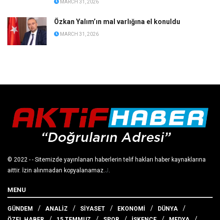
MARCH 31, 2026
Özkan Yalım’ın mal varlığına el konuldu
MARCH 31, 2026
© 2022
- - Sitemizde yayınlanan haberlerin telif hakları haber kaynaklarına
aittir. İzin alınmadan kopyalanamaz.
J
.
MENU
GÜNDEM
ANALİZ
SİYASET
EKONOMİ
DÜNYA
ÖZEL HABER
15 TEMMUZ
SPOR
İŞKENCE
MEDYA