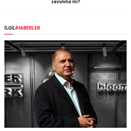
savunma mı?
İLGİLİ
HABERLER