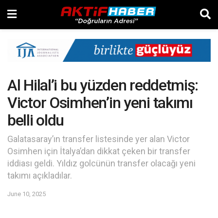
Al Hilal’i bu yüzden reddetmiş:
Victor Osimhen’in yeni takımı
belli oldu
Galatasaray’ın transfer listesinde yer alan Victor
Osimhen için İtalya’dan dikkat çeken bir transfer
iddiası geldi. Yıldız golcünün transfer olacağı yeni
takımı açıkladılar.
June 10, 2025