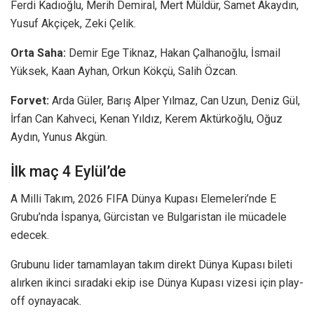
Ferdi Kadıoğlu, Merih Demiral, Mert Müldür, Samet Akaydın,
Yusuf Akçiçek, Zeki Çelik.
Orta Saha:
Demir Ege Tiknaz, Hakan Çalhanoğlu, İsmail
Yüksek, Kaan Ayhan, Orkun Kökçü, Salih Özcan.
Forvet:
Arda Güler, Barış Alper Yılmaz, Can Uzun, Deniz Gül,
İrfan Can Kahveci, Kenan Yıldız, Kerem Aktürkoğlu, Oğuz
Aydın, Yunus Akgün.
İlk maç 4 Eylül’de
A Milli Takım, 2026 FIFA Dünya Kupası Elemeleri’nde E
Grubu’nda İspanya, Gürcistan ve Bulgaristan ile mücadele
edecek.
Grubunu lider tamamlayan takım direkt Dünya Kupası bileti
alırken ikinci sıradaki ekip ise Dünya Kupası vizesi için play-
off oynayacak.