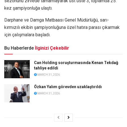
sezonunu zirvede tamamlayarak üst üste 3, toplamda 25.
kez şampiyonluğa ulaştı.
Darphane ve Damga Matbaası Genel Müdürlüğü, sarı-
kırmızılı ekibin şampiyonluğuna özel hatıra parası çıkarmak
için çalışmalara başladı.
Bu Haberlerde
İlginizi Çekebilir
Can Holding soruşturmasında Kenan Tekdağ
tahliye edildi
MARCH 31, 2026
Özkan Yalım görevden uzaklaştırıldı
MARCH 31, 2026