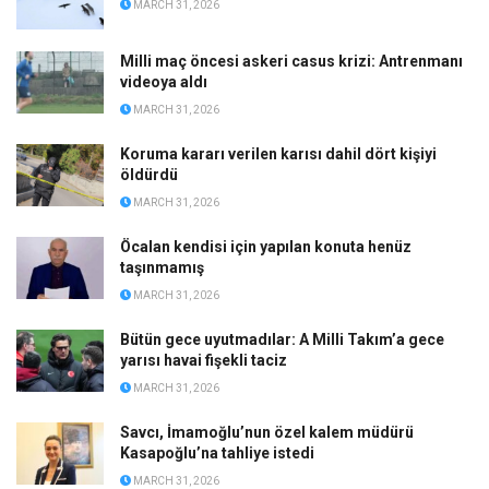
MARCH 31, 2026
Milli maç öncesi askeri casus krizi: Antrenmanı
videoya aldı
MARCH 31, 2026
Koruma kararı verilen karısı dahil dört kişiyi
öldürdü
MARCH 31, 2026
Öcalan kendisi için yapılan konuta henüz
taşınmamış
MARCH 31, 2026
Bütün gece uyutmadılar: A Milli Takım’a gece
yarısı havai fişekli taciz
MARCH 31, 2026
Savcı, İmamoğlu’nun özel kalem müdürü
Kasapoğlu’na tahliye istedi
MARCH 31, 2026