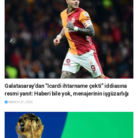
Galatasaray’dan “Icardi ihtarname çekti” iddiasına
resmi yanıt: Haberi bile yok, menajerinin işgüzarlığı
MARCH 27, 2026