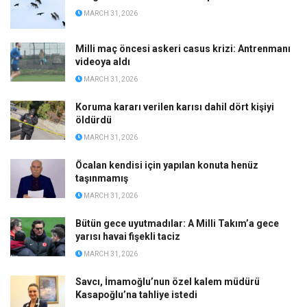
MARCH 31, 2026
Milli maç öncesi askeri casus krizi: Antrenmanı
videoya aldı
MARCH 31, 2026
Koruma kararı verilen karısı dahil dört kişiyi
öldürdü
MARCH 31, 2026
Öcalan kendisi için yapılan konuta henüz
taşınmamış
MARCH 31, 2026
Bütün gece uyutmadılar: A Milli Takım’a gece
yarısı havai fişekli taciz
MARCH 31, 2026
Savcı, İmamoğlu’nun özel kalem müdürü
Kasapoğlu’na tahliye istedi