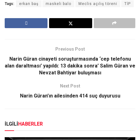
Tags:
erkan baş
maskeli balo
Meclis açılış töreni
TİP
Previous Post
Narin Güran cinayeti soruşturmasında ‘cep telefonu
alan daraltması’ yapıldı: 13 dakika sonra’ Salim Güran ve
Nevzat Bahtiyar buluşması
Next Post
Narin Güran’ın ailesinden 414 suç duyurusu
İLGİLİ
HABERLER