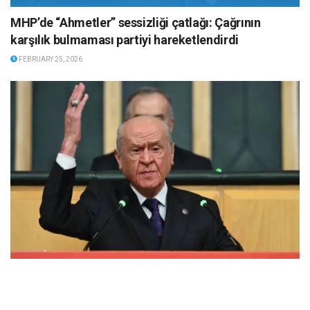
MHP’de “Ahmetler” sessizliği çatlağı: Çağrının
karşılık bulmaması partiyi hareketlendirdi
FEBRUARY 25, 2026
Bahçeli, “Laikliği Savunuyoruz” bildirisini hedef aldı: