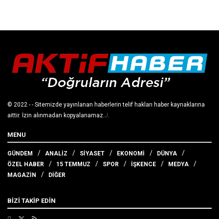
© 2022
- - Sitemizde yayınlanan haberlerin telif hakları haber kaynaklarına
aittir. İzin alınmadan kopyalanamaz.
J
.
MENU
GÜNDEM
ANALİZ
SİYASET
EKONOMİ
DÜNYA
ÖZEL HABER
15 TEMMUZ
SPOR
İŞKENCE
MEDYA
MAGAZİN
DİĞER
BİZİ TAKİP EDİN