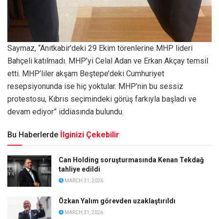
Saymaz, “Anıtkabir’deki 29 Ekim törenlerine MHP lideri
Bahçeli katılmadı. MHP’yi Celal Adan ve Erkan Akçay temsil
etti. MHP’liler akşam Beştepe’deki Cumhuriyet
resepsiyonunda ise hiç yoktular. MHP’nin bu sessiz
protestosu, Kıbrıs seçimindeki görüş farkıyla başladı ve
devam ediyor” iddiasında bulundu.
Bu Haberlerde
İlginizi Çekebilir
Can Holding soruşturmasında Kenan Tekdağ
tahliye edildi
MARCH 31, 2026
Özkan Yalım görevden uzaklaştırıldı
MARCH 31, 2026