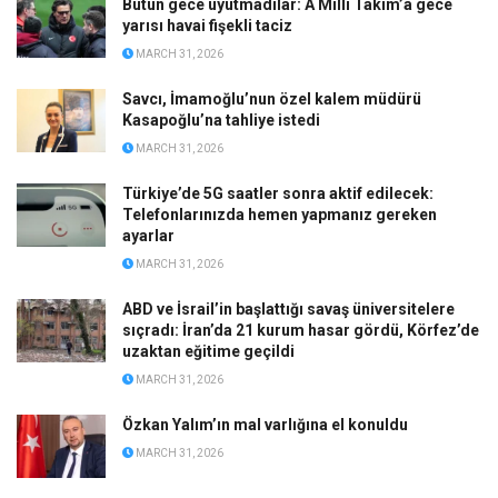
Bütün gece uyutmadılar: A Milli Takım’a gece
yarısı havai fişekli taciz
MARCH 31, 2026
Savcı, İmamoğlu’nun özel kalem müdürü
Kasapoğlu’na tahliye istedi
MARCH 31, 2026
Türkiye’de 5G saatler sonra aktif edilecek:
Telefonlarınızda hemen yapmanız gereken
ayarlar
MARCH 31, 2026
ABD ve İsrail’in başlattığı savaş üniversitelere
sıçradı: İran’da 21 kurum hasar gördü, Körfez’de
uzaktan eğitime geçildi
MARCH 31, 2026
Özkan Yalım’ın mal varlığına el konuldu
MARCH 31, 2026