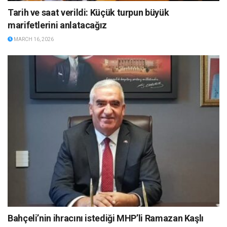
Tarih ve saat verildi: Küçük turpun büyük
marifetlerini anlatacağız
MARCH 16, 2026
Bahçeli’nin ihracını istediği MHP’li Ramazan Kaşlı