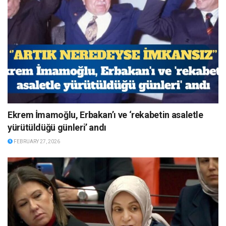
Ekrem İmamoğlu, Erbakan’ı ve ‘rekabetin asaletle
yürütüldüğü günleri’ andı
FEBRUARY 27, 2026