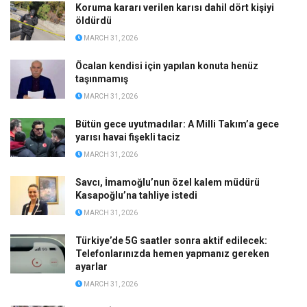
Koruma kararı verilen karısı dahil dört kişiyi
öldürdü
MARCH 31, 2026
Öcalan kendisi için yapılan konuta henüz
taşınmamış
MARCH 31, 2026
Bütün gece uyutmadılar: A Milli Takım’a gece
yarısı havai fişekli taciz
MARCH 31, 2026
Savcı, İmamoğlu’nun özel kalem müdürü
Kasapoğlu’na tahliye istedi
MARCH 31, 2026
Türkiye’de 5G saatler sonra aktif edilecek:
Telefonlarınızda hemen yapmanız gereken
ayarlar
MARCH 31, 2026