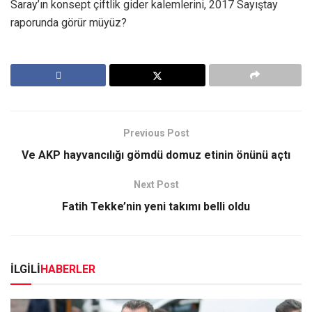
Saray’ın konsept çiftlik gider kalemlerini, 2017 Sayıştay
raporunda görür müyüz?
Previous Post
Ve AKP hayvancılığı gömdü domuz etinin önünü açtı
Next Post
Fatih Tekke’nin yeni takımı belli oldu
İLGİLİ
HABERLER