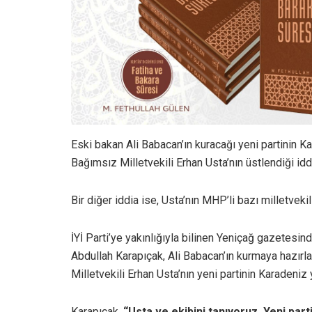
Eski bakan Ali Babacan’ın kuracağı yeni partinin
Bağımsız Milletvekili Erhan Usta’nın üstlendiği iddi
Bir diğer iddia ise, Usta’nın MHP’li bazı milletveki
İYİ Parti’ye yakınlığıyla bilinen Yeniçağ gazetesi
Abdullah Karapıçak, Ali Babacan’ın kurmaya hazır
Milletvekili Erhan Usta’nın yeni partinin Karadeniz 
Karapıçak,
“Usta ve ekibini tanıyoruz. Yeni pa