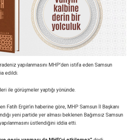
 Karadeniz yapılanmasını MHP’den istifa eden Samsun
a edildi.
lleri ile görüşmeler yaptığı yönünde.
nden Fatih Ergin’in haberine göre, MHP Samsun İl Başkanı
landığı yeni partide yer alması beklenen Bağımsız Samsun
yapılanmasını üstlendiğini iddia etti.
rtiye geçiş yapması da MHP’yi etkilemez”
dedi.