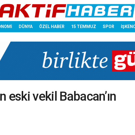
ONOMİ
DÜNYA
ÖZEL HABER
15 TEMMUZ
SPOR
İŞKEN
n eski vekil Babacan’ın