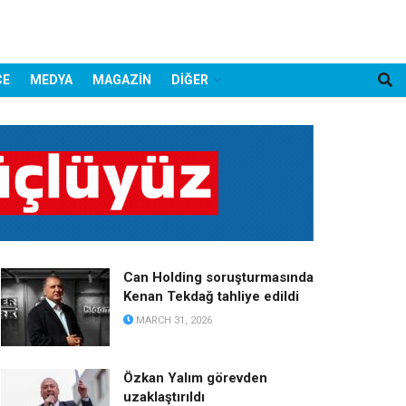
CE
MEDYA
MAGAZİN
DİĞER
Can Holding soruşturmasında
Kenan Tekdağ tahliye edildi
MARCH 31, 2026
Özkan Yalım görevden
uzaklaştırıldı