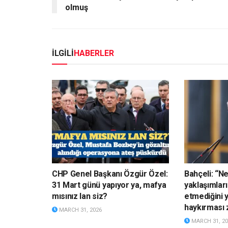
olmuş
İLGİLİ
HABERLER
CHP Genel Başkanı Özgür Özel:
Bahçeli: “N
31 Mart günü yapıyor ya, mafya
yaklaşımları
mısınız lan siz?
etmediğini 
haykırması 
MARCH 31, 2026
MARCH 31, 20