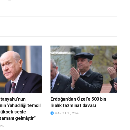
etanyahu’nun
Erdoğan’dan Özel’e 500 bin
nın Yahudiliği temsil
liralık tazminat davası
yüksek sesle
MARCH 30, 2026
zamanı gelmiştir”
26